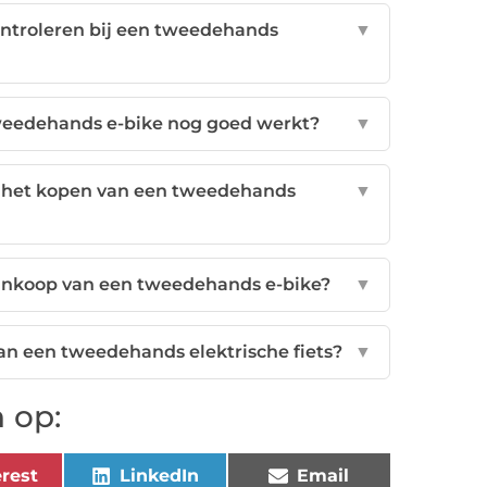
ontroleren bij een tweedehands
▼
tweedehands e-bike nog goed werkt?
▼
j het kopen van een tweedehands
▼
aankoop van een tweedehands e-bike?
▼
an een tweedehands elektrische fiets?
▼
 op:
rest
LinkedIn
Email