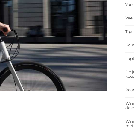
Vacc
Veel
Tips
Keu
Lapt
De j
keu
Raa
Waa
dakd
Waar
met