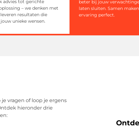
k advies tot gerichte
beter bij jouw verwachting
plossing – we denken met
laten sluiten. Samen make
leveren resultaten die
ervaring perfect.
j jouw unieke wensen.
b je vragen of loop je ergens
ntdek hieronder drie
en:
Ontde