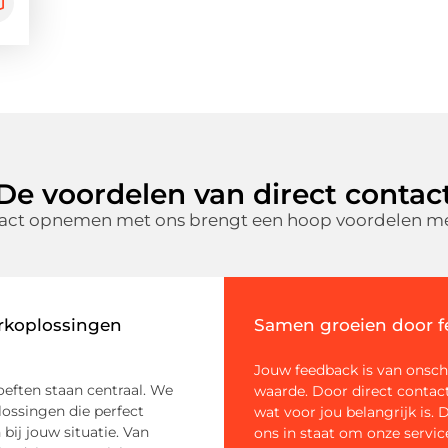
De voordelen van direct contac
tact opnemen met ons brengt een hoop voordelen me
rkoplossingen
Samen groeien door 
Jouw feedback is van onsc
eften staan centraal. We
waarde. Door direct contac
lossingen die perfect
wat voor jou belangrijk is. D
 bij jouw situatie. Van
ons in staat om onze servi