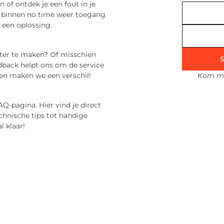
n of ontdek je een fout in je
je binnen no time weer toegang
 een oplossing.
eter te maken? Of misschien
S
eedback helpt ons om de service
en maken we een verschil!
Kom me
Q-pagina. Hier vind je direct
chnische tips tot handige
l klaar!