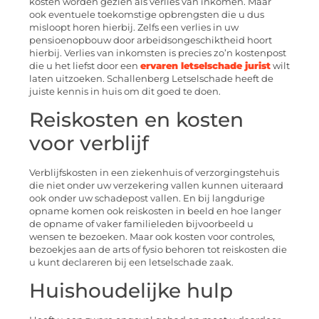
kosten worden gezien als verlies van inkomen. Maar
ook eventuele toekomstige opbrengsten die u dus
misloopt horen hierbij. Zelfs een verlies in uw
pensioenopbouw door arbeidsongeschiktheid hoort
hierbij. Verlies van inkomsten is precies zo’n kostenpost
die u het liefst door een
ervaren letselschade jurist
wilt
laten uitzoeken. Schallenberg Letselschade heeft de
juiste kennis in huis om dit goed te doen.
Reiskosten en kosten
voor verblijf
Verblijfskosten in een ziekenhuis of verzorgingstehuis
die niet onder uw verzekering vallen kunnen uiteraard
ook onder uw schadepost vallen. En bij langdurige
opname komen ook reiskosten in beeld en hoe langer
de opname of vaker familieleden bijvoorbeeld u
wensen te bezoeken. Maar ook kosten voor controles,
bezoekjes aan de arts of fysio behoren tot reiskosten die
u kunt declareren bij een letselschade zaak.
Huishoudelijke hulp