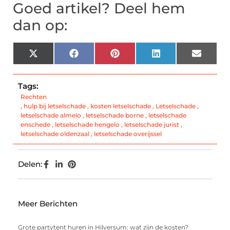
Goed artikel? Deel hem
dan op:
X
Facebook
Pinterest
LinkedIn
Email
(Twitter)
Tags:
Rechten
,
hulp bij letselschade
,
kosten letselschade
,
Letselschade
,
letselschade almelo
,
letselschade borne
,
letselschade
enschede
,
letselschade hengelo
,
letselschade jurist
,
letselschade oldenzaal
,
letselschade overijssel
Delen:
Meer Berichten
Grote partytent huren in Hilversum: wat zijn de kosten?