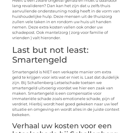
Heeft u een zware ongeval gehad en moet u daardoor
lang revalideren? Dan kan het zijn dat u zelfs thuis
aanvullende ondersteuning nodig heeft in de vorm van
huishoudelijke hulp. Deze mensen uit de thuiszorg
zullen vele taken in en rondom uw huis uit handen
nemen. Deze extra kosten vallen ook onder uw
schadepost. Ook mantelzorg ( zorg voor familie of
vrienden ) valt hieronder.
Last but not least:
Smartengeld
Smartengeld is NIET een verkapte manier om extra
geld te krijgen voor iets wat er niet is. Laat dat duidelijk
zijn. Bij Schallenberg Letselschade toetsen we
smartengeld uitvoerig voordat we hier een zaak van
maken. Smartengeld is een compensatie voor
immateriële schade zoals emotionele schade, pijn of
verdriet. Hierbij wordt heel goed gekeken naar uw leef
situatie en omgeving en wordt alles in de juiste context
bekeken.
Verhaal uw kosten voor een