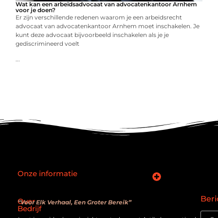
Wat kan een arbeidsadvocaat van advocatenkantoor Arnhem
voor je doen?
Er zijn verschillende redenen waarom je een arbeidsrecht
advocaat van advocatenkantoor Arnhem moet inschakelen. Je
kunt deze advocaat bijvoorbeeld inschakelen als je je
gediscrimineerd voelt
...
Onze informatie
SEO backlinks kopen: slimme zet of verouderde truc?
Hoe kan je online geld verdienen? De realiteit achter de belofte
Beri
Over
“Voor Elk Verhaal, Een Groter Bereik”
Bedrijf