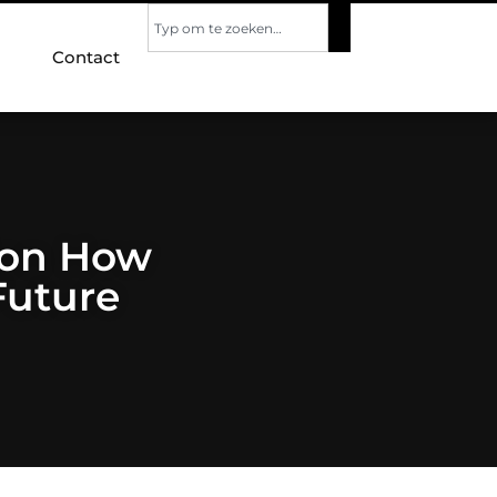
Contact
tion How
Future