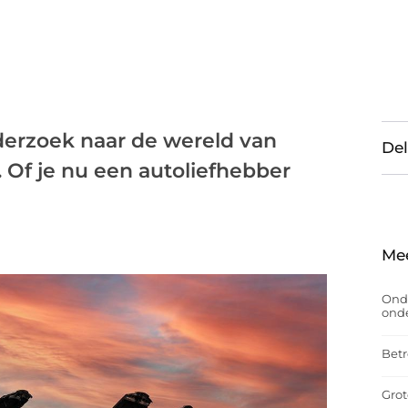
erzoek naar de wereld van
Del
. Of je nu een autoliefhebber
Me
Onde
onde
Betr
Grot