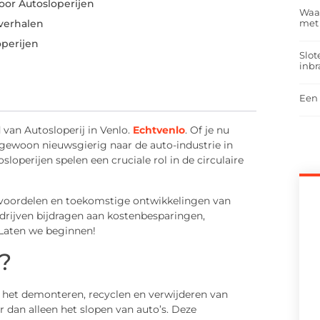
or Autosloperijen
Waar
met
verhalen
perijen
Slot
inbr
Een 
van Autosloperij in Venlo.
Echtvenlo
. Of je nu
gewoon nieuwsgierig naar de auto-industrie in
osloperijen spelen een cruciale rol in de circulaire
n, voordelen en toekomstige ontwikkelingen van
edrijven bijdragen aan kostenbesparingen,
 Laten we beginnen!
?
 in het demonteren, recyclen en verwijderen van
 dan alleen het slopen van auto’s. Deze