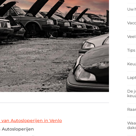
Uw h
Vacc
Veel
Tips
Keu
Lapt
De j
keu
Raa
 van Autosloperijen in Venlo
Waa
dakd
 Autosloperijen