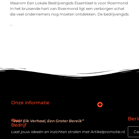
Waarom Een Lokale Bedrijvengids Essentieel is voor Roermond
In het bruisende hart van Roermond ligt een verborgen schat
die veel ondernemers nog moeten ontdekken. De bedrijvengids
...
Onze informatie
SEO backlinks kopen: slimme zet of verouderde truc?
Hoe kan je online geld verdienen? De realiteit achter de belofte
Beri
Over
“Voor Elk Verhaal, Een Groter Bereik”
Bedrijf
Laat jouw ideeën en inzichten stralen met Artikelpromotie.nl.