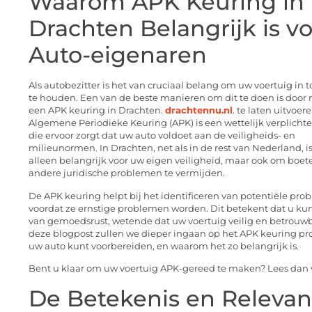
Waarom APK Keuring in
Drachten Belangrijk is v
Auto-eigenaren
Als autobezitter is het van cruciaal belang om uw voertuig in 
te houden. Een van de beste manieren om dit te doen is door
een APK keuring in Drachten.
drachtennu.nl
. te laten uitvoer
Algemene Periodieke Keuring (APK) is een wettelijk verplicht
die ervoor zorgt dat uw auto voldoet aan de veiligheids- en
milieunormen. In Drachten, net als in de rest van Nederland, is
alleen belangrijk voor uw eigen veiligheid, maar ook om boet
andere juridische problemen te vermijden.
De APK keuring helpt bij het identificeren van potentiële pr
voordat ze ernstige problemen worden. Dit betekent dat u ku
van gemoedsrust, wetende dat uw voertuig veilig en betrouwba
deze blogpost zullen we dieper ingaan op het APK keuring pro
uw auto kunt voorbereiden, en waarom het zo belangrijk is.
Bent u klaar om uw voertuig APK-gereed te maken? Lees dan 
De Betekenis en Relevan