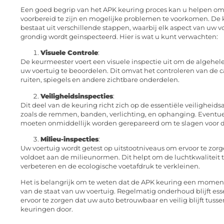
Een goed begrip van het APK keuring proces kan u helpen om
voorbereid te zijn en mogelijke problemen te voorkomen. De 
bestaat uit verschillende stappen, waarbij elk aspect van uw v
grondig wordt geïnspecteerd. Hier is wat u kunt verwachten:
Visuele Controle
:
De keurmeester voert een visuele inspectie uit om de algehele
uw voertuig te beoordelen. Dit omvat het controleren van de ca
ruiten, spiegels en andere zichtbare onderdelen.
Veiligheidsinspecties
:
Dit deel van de keuring richt zich op de essentiële veiligheid
zoals de remmen, banden, verlichting, en ophanging. Eventu
moeten onmiddellijk worden gerepareerd om te slagen voor d
Milieu-inspecties
:
Uw voertuig wordt getest op uitstootniveaus om ervoor te zorg
voldoet aan de milieunormen. Dit helpt om de luchtkwaliteit 
verbeteren en de ecologische voetafdruk te verkleinen.
Het is belangrijk om te weten dat de APK keuring een mome
van de staat van uw voertuig. Regelmatig onderhoud blijft es
ervoor te zorgen dat uw auto betrouwbaar en veilig blijft tuss
keuringen door.