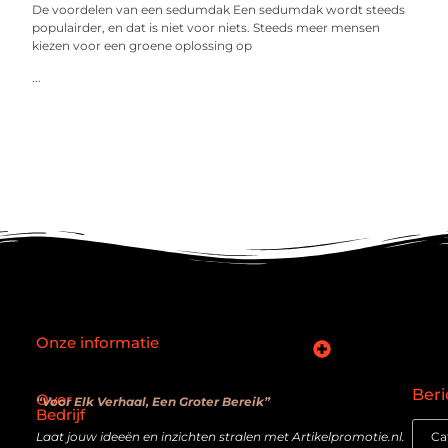
De voordelen van een sedumdak Een sedumdak wordt steeds
populairder, en dat is niet voor niets. Steeds meer mensen
kiezen voor een groene oplossing op
...
Onze informatie
SEO backlinks kopen: slimme zet of verouderde truc?
Hoe kan je online geld verdienen? De realiteit achter de belofte
Beri
Over
“Voor Elk Verhaal, Een Groter Bereik”
Bedrijf
Laat jouw ideeën en inzichten stralen met Artikelpromotie.nl.