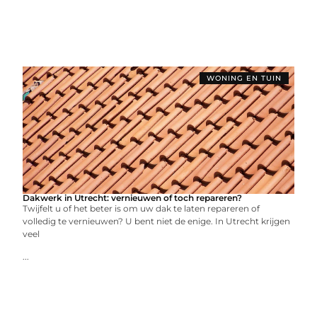
WONING EN TUIN
Dakwerk in Utrecht: vernieuwen of toch repareren?
Twijfelt u of het beter is om uw dak te laten repareren of
volledig te vernieuwen? U bent niet de enige. In Utrecht krijgen
veel
...