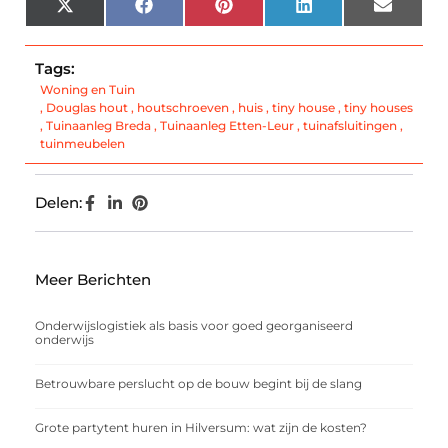
X
Facebook
Pinterest
LinkedIn
Email
(Twitter)
Tags:
Woning en Tuin
,
Douglas hout
,
houtschroeven
,
huis
,
tiny house
,
tiny houses
,
Tuinaanleg Breda
,
Tuinaanleg Etten-Leur
,
tuinafsluitingen
,
tuinmeubelen
Delen:
Meer Berichten
Onderwijslogistiek als basis voor goed georganiseerd
onderwijs
Betrouwbare perslucht op de bouw begint bij de slang
Grote partytent huren in Hilversum: wat zijn de kosten?