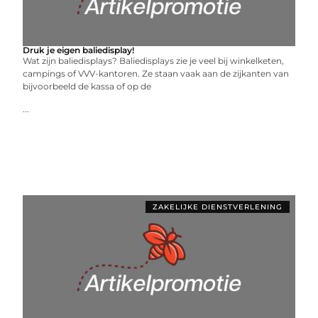
Druk je eigen baliedisplay!
Wat zijn baliedisplays? Baliedisplays zie je veel bij winkelketen,
campings of VVV-kantoren. Ze staan vaak aan de zijkanten van
bijvoorbeeld de kassa of op de
...
ZAKELIJKE DIENSTVERLENING