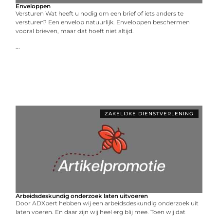
Enveloppen
Versturen Wat heeft u nodig om een brief of iets anders te
versturen? Een envelop natuurlijk. Enveloppen beschermen
vooral brieven, maar dat hoeft niet altijd.
...
ZAKELIJKE DIENSTVERLENING
Arbeidsdeskundig onderzoek laten uitvoeren
Door ADXpert hebben wij een arbeidsdeskundig onderzoek uit
laten voeren. En daar zijn wij heel erg blij mee. Toen wij dat