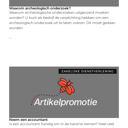
Waarom archeologisch onderzoek?
Waarom archeologische onderzoeken uitgevoerd moeten
worden? U kunt als bedrijf de verplichting hebben om een
archeologisch onderzoek uit te laten voeren. Dit moet gedaan
worden
...
ZAKELIJKE DIENSTVERLENING
Neem een accountant
Is een accountant handig om in de hand te nemen? Heel veel