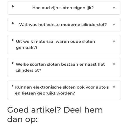
Hoe oud zijn sloten eigenlijk?
▼
Wat was het eerste moderne cilinderslot?
▼
Uit welk materiaal waren oude sloten
▼
gemaakt?
Welke soorten sloten bestaan er naast het
▼
cilinderslot?
Kunnen elektronische sloten ook voor auto's
▼
en fietsen gebruikt worden?
Goed artikel? Deel hem
dan op: