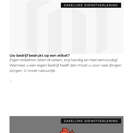
ZAKELIJKE DIENSTVERLENING
Uw bedrijf bedrukt op een etiket?
Eigen etiketten laten drukken, erg handig en heel eenvoudig!
Wanneer u een eigen bedrijf heeft dan moet u voor veel dingen
zorgen. U moet natuurlijk
...
ZAKELIJKE DIENSTVERLENING