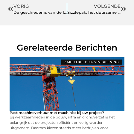
VORIG
VOLGENDE
De geschiedenis van de leaseauto en deelauto in Nederland
Sizzlepak, het duurzame opvulmateriaal voor je webwinkel
Gerelateerde Berichten
ZAKELIJKE DIENSTVERLENING
Past machineverhuur met machinist bij uw project?
Bij werkzaamheden in de bouw, infra en grondverzet is het
belangrijk dat de projecten efficiënt en veilig worden
uitgevoerd. Daarom kiezen steeds meer bedrijven voor