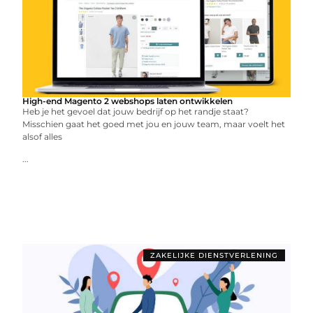
High-end Magento 2 webshops laten ontwikkelen
Heb je het gevoel dat jouw bedrijf op het randje staat?
Misschien gaat het goed met jou en jouw team, maar voelt het
alsof alles
...
ZAKELIJKE DIENSTVERLENING