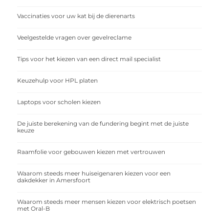
Vaccinaties voor uw kat bij de dierenarts
Veelgestelde vragen over gevelreclame
Tips voor het kiezen van een direct mail specialist
Keuzehulp voor HPL platen
Laptops voor scholen kiezen
De juiste berekening van de fundering begint met de juiste
keuze
Raamfolie voor gebouwen kiezen met vertrouwen
Waarom steeds meer huiseigenaren kiezen voor een
dakdekker in Amersfoort
Waarom steeds meer mensen kiezen voor elektrisch poetsen
met Oral-B