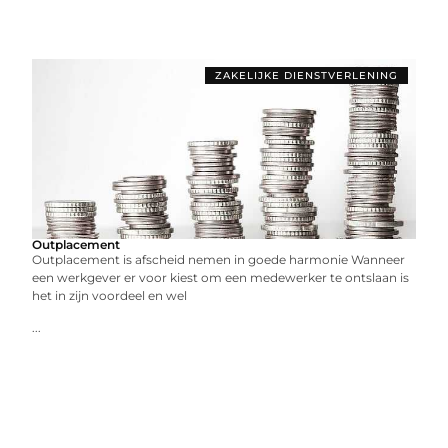
ZAKELIJKE DIENSTVERLENING
Outplacement
Outplacement is afscheid nemen in goede harmonie Wanneer
een werkgever er voor kiest om een medewerker te ontslaan is
het in zijn voordeel en wel
...