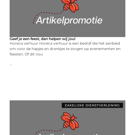
Geef je een feest, dan helpen wij jou!
Horeca verhuur Horeca verhuur is een bedrijf die het aanbied
om voor de hapjes en drankjes te zorgen op evenementen en
feesten. Of dit nou
...
ZAKELIJKE DIENSTVERLENING