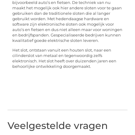
bijvoorbeeld auto’s en fietsen. De techniek van nu
maakt het mogelijk ook hier andere sloten voor te gaan
gebruiken dan de traditionele sloten die al langer
gebruikt worden. Met hedendaagse hardware en
software zijn elektronische sloten ook mogelijk voor
auto’s en fietsen en dus niet alleen maar voor woningen
en bedrijfspanden. Gespecialiseerde bedrijven kunnen
kwalitatief goede elektrische sloten leveren.
Het slot, ontstaan vanuit een houten slot, naar een
cilinderslot van metaal en tegenwoordig zelfs
elektronisch. Het slot heeft over duizenden jaren een
behoorlijke ontwikkeling doorgemaakt.
Veelgestelde vragen