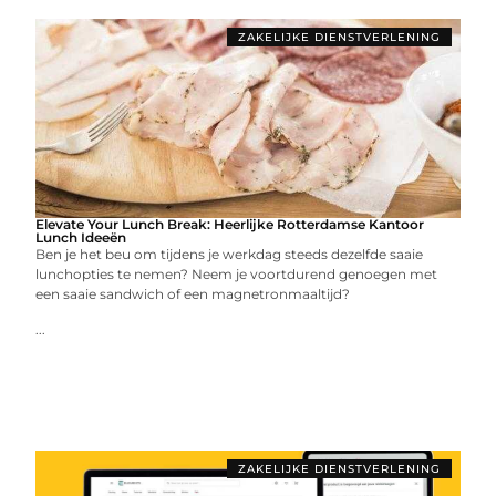
ZAKELIJKE DIENSTVERLENING
Elevate Your Lunch Break: Heerlijke Rotterdamse Kantoor
Lunch Ideeën
Ben je het beu om tijdens je werkdag steeds dezelfde saaie
lunchopties te nemen? Neem je voortdurend genoegen met
een saaie sandwich of een magnetronmaaltijd?
...
ZAKELIJKE DIENSTVERLENING