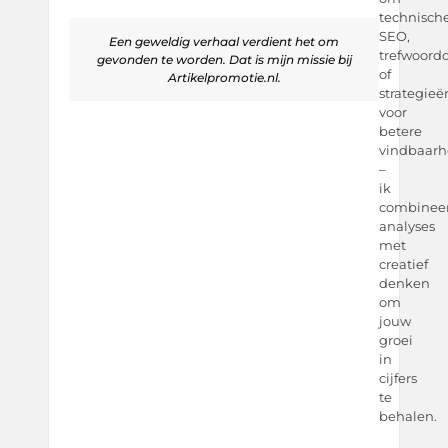
technisch
SEO,
Een geweldig verhaal verdient het om
trefwoord
gevonden te worden. Dat is mijn missie bij
of
Artikelpromotie.nl.
strategieë
voor
betere
vindbaarh
–
ik
combinee
analyses
met
creatief
denken
om
jouw
groei
in
cijfers
te
behalen.