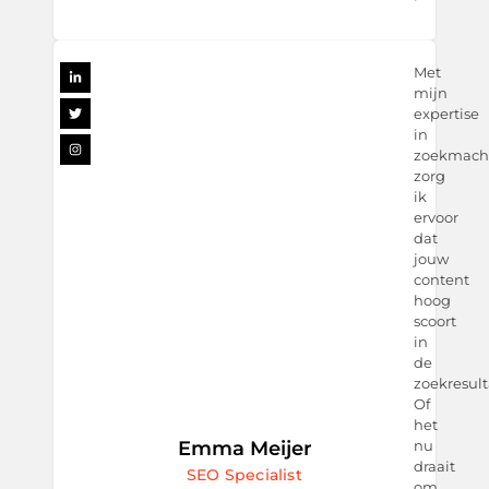
Met
mijn
expertise
in
zoekmachi
zorg
ik
ervoor
dat
jouw
content
hoog
scoort
in
de
zoekresult
Of
het
Emma Meijer
nu
draait
SEO Specialist
om