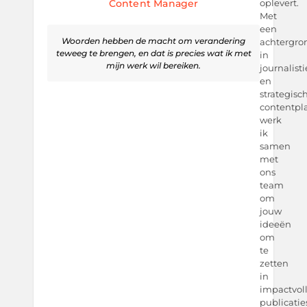
Content Manager
oplevert.
Met
een
Woorden hebben de macht om verandering
achtergro
teweeg te brengen, en dat is precies wat ik met
in
mijn werk wil bereiken.
journalist
en
strategisc
contentpl
werk
ik
samen
met
ons
team
om
jouw
ideeën
om
te
zetten
in
impactvol
publicatie