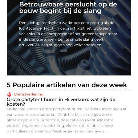
Betrouwbare perslucht op de
bouw begint bij de slang
Persluchtgereedschap werkt pas echt prettig als de
luchttoevoer klopt. In de praktijk zit het probleem
vaak niet in de compressor of het gereedschap, maar
in de slang ertussen. Een te smalle slang geeft
drukverlies, een stugge slang knikt sneller en
5 Populaire artikelen van deze week
Dienstverlening
Grote partytent huren in Hilversum: wat zijn de
Be
kosten?
sl
De kosten van een grote partytent huren in Hilversum hangen af
Per
van verschillende factoren. Denk hierbij aan de gewenste
klo
afmetingen, de huurperiode, de locatie en eventuele extra
het
voorzieningen zoals verlichting, vloeren of meubilair. Voor
geef
particulieren die een tuinfeest organiseren, bedrijven ...