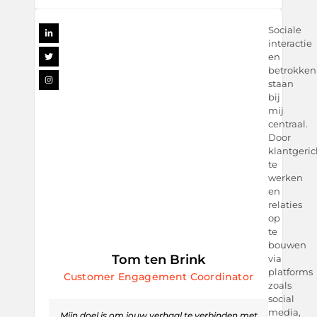
Sociale
interactie
en
betrokken
staan
bij
mij
centraal.
Door
klantgeric
te
werken
en
relaties
op
te
bouwen
Tom ten Brink
via
platforms
Customer Engagement Coordinator
zoals
social
media,
Mijn doel is om jouw verhaal te verbinden met