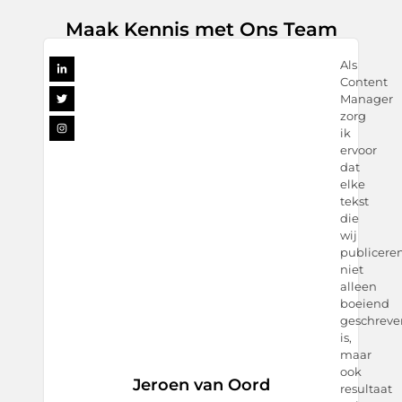
Maak Kennis met Ons Team
Als
Content
Manager
zorg
ik
ervoor
dat
elke
tekst
die
wij
publiceren
niet
alleen
boeiend
geschreve
is,
maar
ook
Jeroen van Oord
resultaat