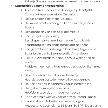
Zakelijk Spaans: waar moet je rekening mee houden
Categorie:
Beauty en verzorging
Alles van Real Techniques koop je bij Beauty88
Cursus wimperextensions Gelderland
De basis voor elke make-up look
Dé kapper met ervaring en kennis in hartje Den
Bosch
De voordelen van een ooglidcorrectie
Een beugel is upcoming.
Een diepe haarverzorging met de Aunt Jackie
haarproducten en cholesterol voor het haar
Een gezichtsbehandeling in Den Haag tegen acne
Egaal bruin dankzij zonnestudio Amersfoort
Fillers in Amsterdam helpt je om je weer goed te
voelen.
Fluitje van een cent: kraaienpootjes gladstrijken met
botox
Gele tanden zijn vanaf nu verleden tijd
Haarsieraden bestellen voor elke gelegenheid
Hair extensions in Arnhem voor je perfecte look
Het geheim van gezonder haar
Hoofdpijn weg door middel van botox
Koop een hair weave voor een verbluffend kapsel
Maria Galland de beste huidverzorgingslijn
Mesoestetic Cosmelan 2 & Melan 130 SPF: De ultieme