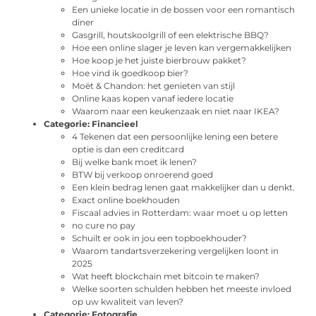
Een unieke locatie in de bossen voor een romantisch
diner
Gasgrill, houtskoolgrill of een elektrische BBQ?
Hoe een online slager je leven kan vergemakkelijken
Hoe koop je het juiste bierbrouw pakket?
Hoe vind ik goedkoop bier?
Moët & Chandon: het genieten van stijl
Online kaas kopen vanaf iedere locatie
Waarom naar een keukenzaak en niet naar IKEA?
Categorie:
Financieel
4 Tekenen dat een persoonlijke lening een betere
optie is dan een creditcard
Bij welke bank moet ik lenen?
BTW bij verkoop onroerend goed
Een klein bedrag lenen gaat makkelijker dan u denkt.
Exact online boekhouden
Fiscaal advies in Rotterdam: waar moet u op letten
no cure no pay
Schuilt er ook in jou een topboekhouder?
Waarom tandartsverzekering vergelijken loont in
2025
Wat heeft blockchain met bitcoin te maken?
Welke soorten schulden hebben het meeste invloed
op uw kwaliteit van leven?
Categorie:
Fotografie