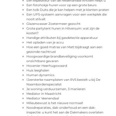
Een expediteur van de Nederlandse Antillen helpt u
Een fotohokje huren voor op een grote beurs
Een tolk Duits die je kan helpen met je klanten praten
Een UPS-systeem aanvragen voor een werkplek die
nooit stilvalt
Glazenwasser Zoetermeer gezocht
Grote partytent huren in Hilversum: wat zijn de
kosten?
Handige attributen bij gasdetectie apparatuur
Het opladen van je accu
Hoe een goed matras van Matt bijdraagt aan een
gezonde nachtrust
Hoogwaardige brandbeveiliging voorkomt
onzichtbare gevaren
Hovenier Heerhugowaard
Huis leeghalen
Human dynamics
IJzersterke naamplaten van RVS bestelt u bij De
Naambordenspecialist
Je woning verduurzamen, 3 manieren
Mediator in Maastricht
Mediator Veenendaal
Milieubewust is het nieuwe normaal!
Noodreparaties, dak-onderhoud en een dak-
inspectie: u kunt het aan de Dakmakers overlaten