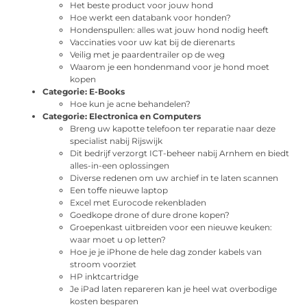
Het beste product voor jouw hond
Hoe werkt een databank voor honden?
Hondenspullen: alles wat jouw hond nodig heeft
Vaccinaties voor uw kat bij de dierenarts
Veilig met je paardentrailer op de weg
Waarom je een hondenmand voor je hond moet
kopen
Categorie:
E-Books
Hoe kun je acne behandelen?
Categorie:
Electronica en Computers
Breng uw kapotte telefoon ter reparatie naar deze
specialist nabij Rijswijk
Dit bedrijf verzorgt ICT-beheer nabij Arnhem en biedt
alles-in-een oplossingen
Diverse redenen om uw archief in te laten scannen
Een toffe nieuwe laptop
Excel met Eurocode rekenbladen
Goedkope drone of dure drone kopen?
Groepenkast uitbreiden voor een nieuwe keuken:
waar moet u op letten?
Hoe je je iPhone de hele dag zonder kabels van
stroom voorziet
HP inktcartridge
Je iPad laten repareren kan je heel wat overbodige
kosten besparen