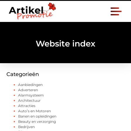
Website index
Categorieën
Aanbiedingen
Adverteren
Alarmsysteem
Architectuur
Attracties
Auto’s en Motoren
Banen en opleidingen
Beauty en verzorging
Bedrijven