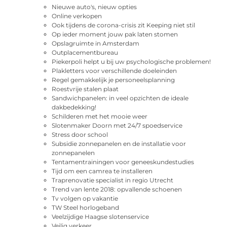
Nieuwe auto's, nieuw opties
Online verkopen
Ook tijdens de corona-crisis zit Keeping niet stil
Op ieder moment jouw pak laten stomen
Opslagruimte in Amsterdam
Outplacementbureau
Piekerpoli helpt u bij uw psychologische problemen!
Plakletters voor verschillende doeleinden
Regel gemakkelijk je personeelsplanning
Roestvrije stalen plaat
Sandwichpanelen: in veel opzichten de ideale
dakbedekking!
Schilderen met het mooie weer
Slotenmaker Doorn met 24/7 spoedservice
Stress door school
Subsidie zonnepanelen en de installatie voor
zonnepanelen
Tentamentrainingen voor geneeskundestudies
Tijd om een camrea te installeren
Traprenovatie specialist in regio Utrecht
Trend van lente 2018: opvallende schoenen
Tv volgen op vakantie
TW Steel horlogeband
Veelzijdige Haagse slotenservice
Veilig verkeer