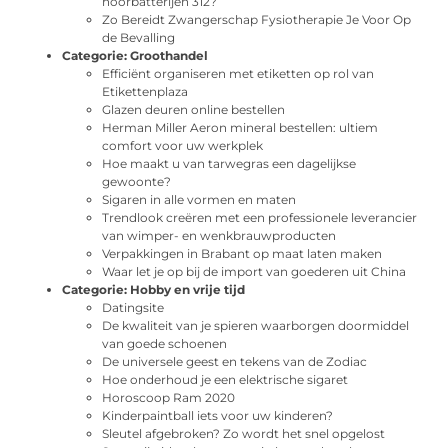
hoorbatterijen 312?
Zo Bereidt Zwangerschap Fysiotherapie Je Voor Op
de Bevalling
Categorie:
Groothandel
Efficiënt organiseren met etiketten op rol van
Etikettenplaza
Glazen deuren online bestellen
Herman Miller Aeron mineral bestellen: ultiem
comfort voor uw werkplek
Hoe maakt u van tarwegras een dagelijkse
gewoonte?
Sigaren in alle vormen en maten
Trendlook creëren met een professionele leverancier
van wimper- en wenkbrauwproducten
Verpakkingen in Brabant op maat laten maken
Waar let je op bij de import van goederen uit China
Categorie:
Hobby en vrije tijd
Datingsite
De kwaliteit van je spieren waarborgen doormiddel
van goede schoenen
De universele geest en tekens van de Zodiac
Hoe onderhoud je een elektrische sigaret
Horoscoop Ram 2020
Kinderpaintball iets voor uw kinderen?
Sleutel afgebroken? Zo wordt het snel opgelost