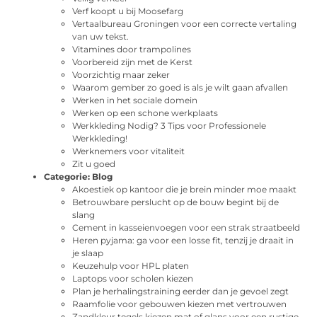
Verf koopt u bij Moosefarg
Vertaalbureau Groningen voor een correcte vertaling
van uw tekst.
Vitamines door trampolines
Voorbereid zijn met de Kerst
Voorzichtig maar zeker
Waarom gember zo goed is als je wilt gaan afvallen
Werken in het sociale domein
Werken op een schone werkplaats
Werkkleding Nodig? 3 Tips voor Professionele
Werkkleding!
Werknemers voor vitaliteit
Zit u goed
Categorie:
Blog
Akoestiek op kantoor die je brein minder moe maakt
Betrouwbare perslucht op de bouw begint bij de
slang
Cement in kasseienvoegen voor een strak straatbeeld
Heren pyjama: ga voor een losse fit, tenzij je draait in
je slaap
Keuzehulp voor HPL platen
Laptops voor scholen kiezen
Plan je herhalingstraining eerder dan je gevoel zegt
Raamfolie voor gebouwen kiezen met vertrouwen
Zandkleur tegels kiezen mat of glans voor een rustige