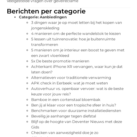
Veelgestelde vragen over gevelreclame
Berichten per categorie
Categorie:
Aanbiedingen
3 dingen waar je op moet letten bij het kopen van
jongenskleding
4 manieren om de perfecte wandelstok te kiezen
5 lessen uit tuinrenovatie: hoe je buitenruimte
transformeren
5 manieren om je interieur een boost te geven met
een zwart vloerkleed
5x De beste promotie manieren
Achterkant iPhone XR vervangen, waar kun je dat
laten doen?
Alternatieven voor traditionele verwarming
APK check in Eerbeek: wat je moet weten
Autoverhuur vs. openbaar vervoer: wat is de beste
keuze voor jouw reis?
Bamboe in een cortenstaal bloembak
Ben jij al klaar voor een tropische sfeer in huis?
Benchmarken voor duurzame installatiediensten
Beveilig je aanhanger tegen diefstal
Blijf op de hoogte van Deventer Nieuws met deze
Gids
Checken van aanwezigheid doe je zo