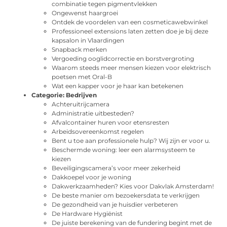
combinatie tegen pigmentvlekken
Ongewenst haargroei
Ontdek de voordelen van een cosmeticawebwinkel
Professioneel extensions laten zetten doe je bij deze
kapsalon in Vlaardingen
Snapback merken
Vergoeding ooglidcorrectie en borstvergroting
Waarom steeds meer mensen kiezen voor elektrisch
poetsen met Oral-B
Wat een kapper voor je haar kan betekenen
Categorie:
Bedrijven
Achteruitrijcamera
Administratie uitbesteden?
Afvalcontainer huren voor etensresten
Arbeidsovereenkomst regelen
Bent u toe aan professionele hulp? Wij zijn er voor u.
Beschermde woning: leer een alarmsysteem te
kiezen
Beveiligingscamera’s voor meer zekerheid
Dakkoepel voor je woning
Dakwerkzaamheden? Kies voor Dakvlak Amsterdam!
De beste manier om bezoekersdata te verkrijgen
De gezondheid van je huisdier verbeteren
De Hardware Hygiënist
De juiste berekening van de fundering begint met de