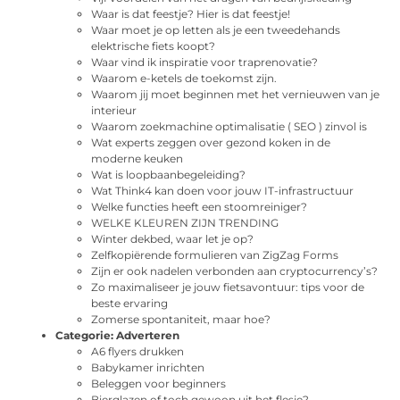
Waar is dat feestje? Hier is dat feestje!
Waar moet je op letten als je een tweedehands
elektrische fiets koopt?
Waar vind ik inspiratie voor traprenovatie?
Waarom e-ketels de toekomst zijn.
Waarom jij moet beginnen met het vernieuwen van je
interieur
Waarom zoekmachine optimalisatie ( SEO ) zinvol is
Wat experts zeggen over gezond koken in de
moderne keuken
Wat is loopbaanbegeleiding?
Wat Think4 kan doen voor jouw IT-infrastructuur
Welke functies heeft een stoomreiniger?
WELKE KLEUREN ZIJN TRENDING
Winter dekbed, waar let je op?
Zelfkopiërende formulieren van ZigZag Forms
Zijn er ook nadelen verbonden aan cryptocurrency’s?
Zo maximaliseer je jouw fietsavontuur: tips voor de
beste ervaring
Zomerse spontaniteit, maar hoe?
Categorie:
Adverteren
A6 flyers drukken
Babykamer inrichten
Beleggen voor beginners
Bierglazen of toch gewoon uit het flesje?