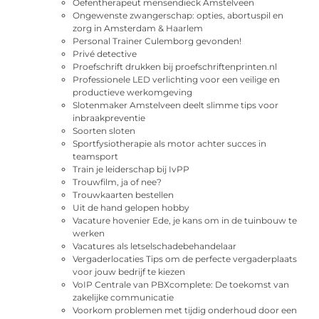
Oefentherapeut mensendieck Amstelveen
Ongewenste zwangerschap: opties, abortuspil en
zorg in Amsterdam & Haarlem
Personal Trainer Culemborg gevonden!
Privé detective
Proefschrift drukken bij proefschriftenprinten.nl
Professionele LED verlichting voor een veilige en
productieve werkomgeving
Slotenmaker Amstelveen deelt slimme tips voor
inbraakpreventie
Soorten sloten
Sportfysiotherapie als motor achter succes in
teamsport
Train je leiderschap bij IvPP
Trouwfilm, ja of nee?
Trouwkaarten bestellen
Uit de hand gelopen hobby
Vacature hovenier Ede, je kans om in de tuinbouw te
werken
Vacatures als letselschadebehandelaar
Vergaderlocaties Tips om de perfecte vergaderplaats
voor jouw bedrijf te kiezen
VoIP Centrale van PBXcomplete: De toekomst van
zakelijke communicatie
Voorkom problemen met tijdig onderhoud door een