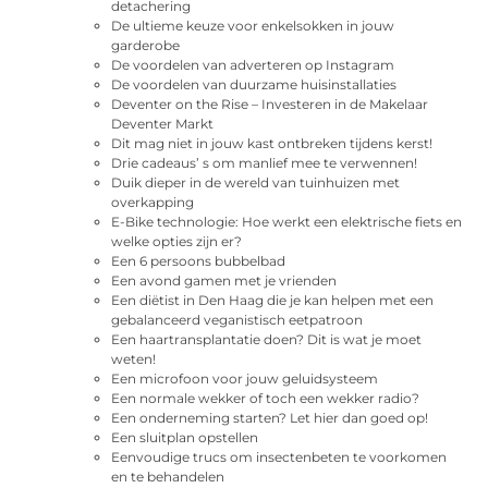
detachering
De ultieme keuze voor enkelsokken in jouw
garderobe
De voordelen van adverteren op Instagram
De voordelen van duurzame huisinstallaties
Deventer on the Rise – Investeren in de Makelaar
Deventer Markt
Dit mag niet in jouw kast ontbreken tijdens kerst!
Drie cadeaus’ s om manlief mee te verwennen!
Duik dieper in de wereld van tuinhuizen met
overkapping
E-Bike technologie: Hoe werkt een elektrische fiets en
welke opties zijn er?
Een 6 persoons bubbelbad
Een avond gamen met je vrienden
Een diëtist in Den Haag die je kan helpen met een
gebalanceerd veganistisch eetpatroon
Een haartransplantatie doen? Dit is wat je moet
weten!
Een microfoon voor jouw geluidsysteem
Een normale wekker of toch een wekker radio?
Een onderneming starten? Let hier dan goed op!
Een sluitplan opstellen
Eenvoudige trucs om insectenbeten te voorkomen
en te behandelen