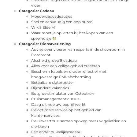
vloer
Categorie:
Cadeau
Moederdagcadeautjes
Snel en eenvoudig een pop huren
Valk 3 Elite M
Waar moet je op letten bij het kopen van een
speelhuisje
Categorie:
Dienstverlening
Advies over vloeren van experts in de showroom in
Dordrecht
Afscheid groep 8 cadeau
Alles voor een veilige gebied creeëren
Bescherm kabels en draden effectief met
hoogwaardige EMI-afscherming
Betaalbare slotenzetter
Bijzondere vakanties
Botgroeistimulator van Osteotron
Crisismanagement cursus
Daag uit hoe uw bedrijf werkt
Dé optimale service op het gebied van
klantenservices
De uitvaartbus: samen op weg met uw geliefden en
dierbaren
Een ander huwelijkscadeau