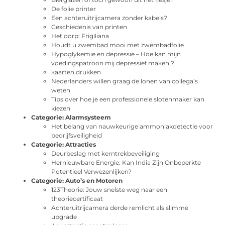
De folie printer
Een achteruitrijcamera zonder kabels?
Geschiedenis van printen
Het dorp: Frigiliana
Houdt u zwembad mooi met zwembadfolie
Hypoglykemie en depressie – Hoe kan mijn
voedingspatroon mij depressief maken ?
kaarten drukken
Nederlanders willen graag de lonen van collega’s
weten
Tips over hoe je een professionele slotenmaker kan
kiezen
Categorie:
Alarmsysteem
Het belang van nauwkeurige ammoniakdetectie voor
bedrijfsveiligheid
Categorie:
Attracties
Deurbeslag met kerntrekbeveiliging
Hernieuwbare Energie: Kan India Zijn Onbeperkte
Potentieel Verwezenlijken?
Categorie:
Auto’s en Motoren
123Theorie: Jouw snelste weg naar een
theoriecertificaat
Achteruitrijcamera derde remlicht als slimme
upgrade