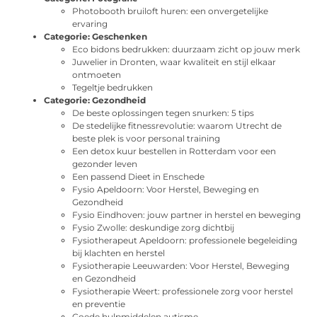
Photobooth bruiloft huren: een onvergetelijke
ervaring
Categorie:
Geschenken
Eco bidons bedrukken: duurzaam zicht op jouw merk
Juwelier in Dronten, waar kwaliteit en stijl elkaar
ontmoeten
Tegeltje bedrukken
Categorie:
Gezondheid
De beste oplossingen tegen snurken: 5 tips
De stedelijke fitnessrevolutie: waarom Utrecht de
beste plek is voor personal training
Een detox kuur bestellen in Rotterdam voor een
gezonder leven
Een passend Dieet in Enschede
Fysio Apeldoorn: Voor Herstel, Beweging en
Gezondheid
Fysio Eindhoven: jouw partner in herstel en beweging
Fysio Zwolle: deskundige zorg dichtbij
Fysiotherapeut Apeldoorn: professionele begeleiding
bij klachten en herstel
Fysiotherapie Leeuwarden: Voor Herstel, Beweging
en Gezondheid
Fysiotherapie Weert: professionele zorg voor herstel
en preventie
Goede hulpmiddelen autisme