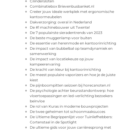
Cilindersloten
Combinatiebox Brievenbusbanket.nl
Creëer jouw ideale werkplek met ergonomische
kantoormeubelen
Dakverzorging: overal in Nederland
De #1 machinebouwer uit Twente!
De 7 populairste sieradentrends van 2023
De beste muggenlamp voor buiten
De essentie van herenmode en kantoorinrichting
De impact van bubbelbal op teamdynamiek en
samenwerking
De impact van locatiekeuze op jouw
kampeerervaring
De kracht van kleur bij kantoorinrichting
De meest populaire vaporizers en hoe je de juiste
kiest
De pijnboompitten seizoen bij horecanoten.nl
De psychologie achter beursstandontwerp: hoe
vloertoepassingen en led-verlichting bezoekers
beïnvloe
De rol van Kuras in moderne bouwprojecten
De twee geheimen tot schoonmaaksucces
De Ultieme Begrippenlijst voor Tuinliefhebbers:
Cortenstaal in de Spotlight
De ultieme gids voor jouw carrièresprong met