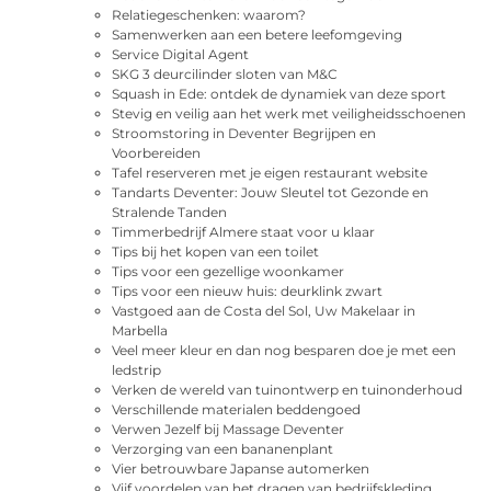
Relatiegeschenken: waarom?
Samenwerken aan een betere leefomgeving
Service Digital Agent
SKG 3 deurcilinder sloten van M&C
Squash in Ede: ontdek de dynamiek van deze sport
Stevig en veilig aan het werk met veiligheidsschoenen
Stroomstoring in Deventer Begrijpen en
Voorbereiden
Tafel reserveren met je eigen restaurant website
Tandarts Deventer: Jouw Sleutel tot Gezonde en
Stralende Tanden
Timmerbedrijf Almere staat voor u klaar
Tips bij het kopen van een toilet
Tips voor een gezellige woonkamer
Tips voor een nieuw huis: deurklink zwart
Vastgoed aan de Costa del Sol, Uw Makelaar in
Marbella
Veel meer kleur en dan nog besparen doe je met een
ledstrip
Verken de wereld van tuinontwerp en tuinonderhoud
Verschillende materialen beddengoed
Verwen Jezelf bij Massage Deventer
Verzorging van een bananenplant
Vier betrouwbare Japanse automerken
Vijf voordelen van het dragen van bedrijfskleding