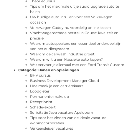
Theoriecursus
Tips om het maximale uit je audio upgrade auto te
halen
Uw huidige auto inruilen voor een Volkswagen
occasion
Volkswagen Caddy nu voordelig online leasen
Vrachtwagenschade herstel in Gouda: kwaliteit en
precisie
Waarom autospeakers een essentieel onderdeel zijn
van het audiosysteem
Waarom de carwash industrie groeit
Waarom wilt u een klassieke auto kopen?
Wat vervoer je allemaal met een Ford Transit Custom
Categorie:
Banen en opleidingen
BHV cursus
Business Development Manager Cloud
Hoe maak je een carrièrekaart
Loodgieter
Permanente make up
Receptionist
Schade-expert
Sollicitatie Java vacature Apeldoorn
Tips voor het vinden van de ideale vacature
woningcorporaties
Verkeersleider vacatures