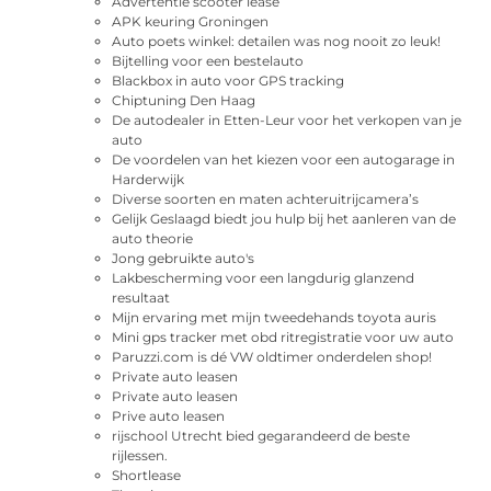
Advertentie scooter lease
APK keuring Groningen
Auto poets winkel: detailen was nog nooit zo leuk!
Bijtelling voor een bestelauto
Blackbox in auto voor GPS tracking
Chiptuning Den Haag
De autodealer in Etten-Leur voor het verkopen van je
auto
De voordelen van het kiezen voor een autogarage in
Harderwijk
Diverse soorten en maten achteruitrijcamera’s
Gelijk Geslaagd biedt jou hulp bij het aanleren van de
auto theorie
Jong gebruikte auto's
Lakbescherming voor een langdurig glanzend
resultaat
Mijn ervaring met mijn tweedehands toyota auris
Mini gps tracker met obd ritregistratie voor uw auto
Paruzzi.com is dé VW oldtimer onderdelen shop!
Private auto leasen
Private auto leasen
Prive auto leasen
rijschool Utrecht bied gegarandeerd de beste
rijlessen.
Shortlease