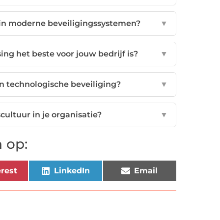
in moderne beveiligingssystemen?
▼
ng het beste voor jouw bedrijf is?
▼
en technologische beveiliging?
▼
cultuur in je organisatie?
▼
 op:
rest
LinkedIn
Email