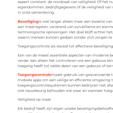
aspect constant: de noodzaak van veiligheid. Of het 
eigendommen, bedrijfsgegevens of de veiligheid van m
in onze samenleving.
Beveiliging
is
niet langer alleen maar een kwestie van
aan maatregelen, variërend van surveillance en alar
technologische oplossingen. Het doel blijft echter he
waarin mensen kunnen gedijen zonder zich zorgen te 
Toegangscontrole als sleutel tot
effectieve b
eveiligin
Een van de meest essentiële aspecten van moderne bev
verder dan alleen het controleren wie een gebouw bi
toegang heeft tot welke delen van een gebouw of ter
Toegangscontrole
maakt
gebruik van geavanceerde t
mobiele apps om een veilige en efficiënte omgeving 
toegangscontrolesystemen kunnen bedrijven niet al
ook nauwkeurig bijhouden wie waar en wanneer toeg
Veiligheid op maat
Elk bedrijf heeft zijn eigen unieke beveiligingsbehoef