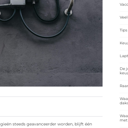
Vacc
Veel
Tips
Keu
Lapt
De j
keu
Raa
Waa
dakd
Waar
met
ogieën steeds geavanceerder worden, blijft één