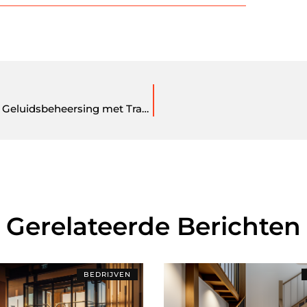
De Evolutie van Akoestische Kamers: Innovatie in Geluidsbeheersing met Tranducers
Gerelateerde Berichten
BEDRIJVEN