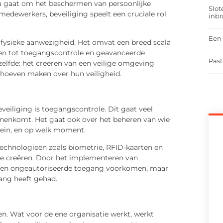
nu gaat om het beschermen van persoonlijke
Slot
edewerkers, beveiliging speelt een cruciale rol
inbr
Een 
 fysieke aanwezigheid. Het omvat een breed scala
men tot toegangscontrole en geavanceerde
Past
tzelfde: het creëren van een veilige omgeving
hoeven maken over hun veiligheid.
g
eiliging is toegangscontrole. Dit gaat veel
nnenkomt. Het gaat ook over het beheren van wie
rein, en op welk moment.
echnologieën zoals biometrie, RFID-kaarten en
te creëren. Door het implementeren van
leen ongeautoriseerde toegang voorkomen, maar
ang heeft gehad.
ten. Wat voor de ene organisatie werkt, werkt