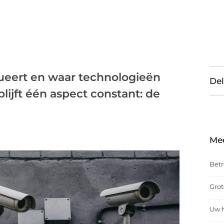
lueert en waar technologieën
Del
ijft één aspect constant: de
Me
Betr
Grot
Uw h