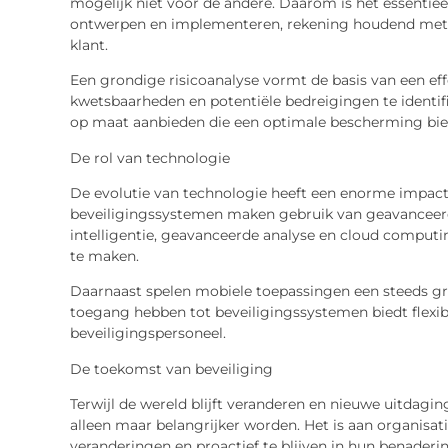
mogelijk niet voor de andere. Daarom is het essentie
ontwerpen en implementeren, rekening houdend met de
klant.
Een grondige risicoanalyse vormt de basis van een eff
kwetsbaarheden en potentiële bedreigingen te identif
op maat aanbieden die een optimale bescherming bie
De
r
ol van
te
chnologie
De evolutie van technologie heeft een enorme impact
beveiligingssystemen maken gebruik van geavanceer
intelligentie, geavanceerde analyse en
cloud
computin
te maken.
Daarnaast spelen mobiele toepassingen een steeds grot
toegang hebben tot beveiligingssystemen biedt flexib
beveiligingspersoneel.
De
t
oekomst van
b
eveiliging
Terwijl de wereld blijft veranderen en nieuwe uitdagin
alleen maar belangrijker worden. Het is aan organisat
veranderingen en proactief te blijven in hun benaderin