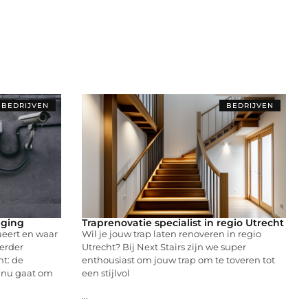
BEDRIJVEN
BEDRIJVEN
iging
Traprenovatie specialist in regio Utrecht
ueert en waar
Wil je jouw trap laten renoveren in regio
erder
Utrecht? Bij Next Stairs zijn we super
nt: de
enthousiast om jouw trap om te toveren tot
t nu gaat om
een stijlvol
...