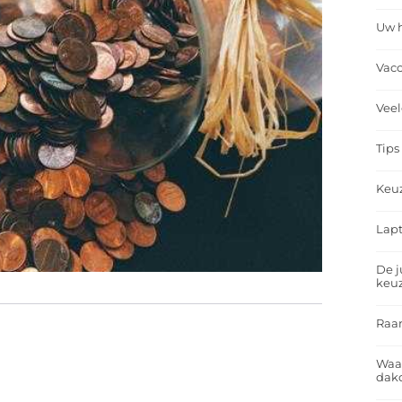
Uw h
Vacc
Veel
Tips
Keu
Lapt
De j
keu
Raa
Waa
dakd