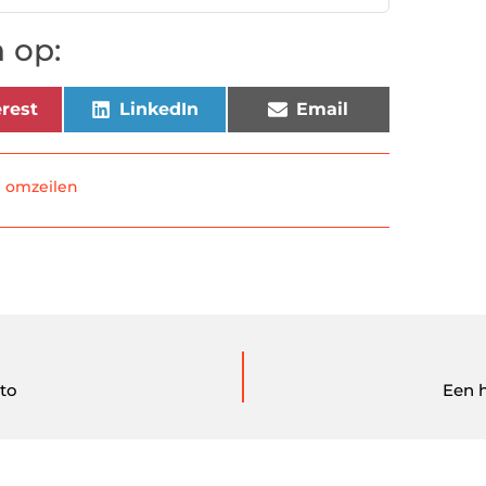
 op:
rest
LinkedIn
Email
g omzeilen
uto
Een h