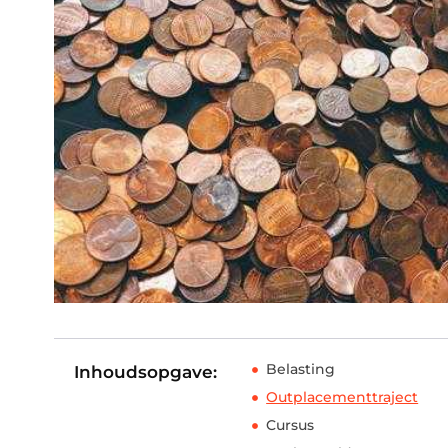
Belasting
Inhoudsopgave:
Outplacementtraject
Cursus