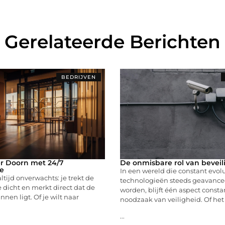
Gerelateerde Berichten
BEDRIJVEN
r Doorn met 24/7
De onmisbare rol van beveil
e
In een wereld die constant evol
ltijd onverwachts: je trekt de
technologieën steeds geavance
e dicht en merkt direct dat de
worden, blijft één aspect consta
nnen ligt. Of je wilt naar
noodzaak van veiligheid. Of he
...