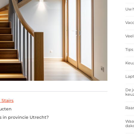
Uw h
Vacc
Veel
Tips
Keu
Lapt
De j
keu
 Stairs
Raa
ucten
s in provincie Utrecht?
Waa
dakd