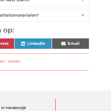
aliteitsmaterialen?
▼
 op:
rest
LinkedIn
Email
wen
,
wonen
 in Harderwijk