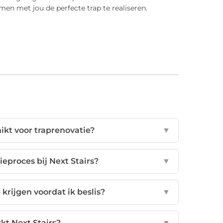
men met jou de perfecte trap te realiseren.
ikt voor traprenovatie?
▼
eproces bij Next Stairs?
▼
krijgen voordat ik beslis?
▼
kt Next Stairs?
▼