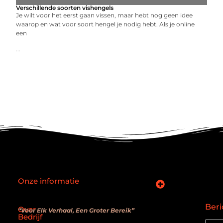
Verschillende soorten vishengels
Je wilt voor het eerst gaan vissen, maar hebt nog geen idee
waarop en wat voor soort hengel je nodig hebt. Als je online
een
...
Onze informatie
SEO backlinks kopen: slimme zet of verouderde truc?
Hoe kan je online geld verdienen? De realiteit achter de belofte
Beri
Over
“Voor Elk Verhaal, Een Groter Bereik”
Bedrijf