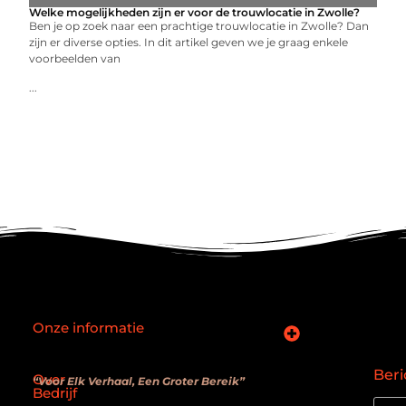
Welke mogelijkheden zijn er voor de trouwlocatie in Zwolle?
Ben je op zoek naar een prachtige trouwlocatie in Zwolle? Dan
zijn er diverse opties. In dit artikel geven we je graag enkele
voorbeelden van
...
Onze informatie
SEO backlinks kopen: slimme zet of verouderde truc?
Hoe kan je online geld verdienen? De realiteit achter de belofte
Beri
Over
“Voor Elk Verhaal, Een Groter Bereik”
Bedrijf