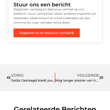
Stuur ons een bericht
Registreer vandaag en deel jouw verhaal op ons
platform. Jouw verhaal kan direct anderen inspireren en
verbinden. Maak impact en word onderdeel van een
community waar verhalen ertoe doen.
Registreer nu en deel jouw verhaal!
VORIG
VOLGENDE
Gelijk Geslaagd biedt jou hulp bij het aanleren van de auto theorie
Nóg langer plezier van herenjeans met verfspatten
Gerelateerde Berichten