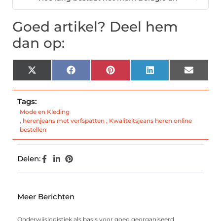
Goed artikel? Deel hem
dan op:
X
Facebook
Pinterest
LinkedIn
Email
(Twitter)
Tags:
Mode en Kleding
,
herenjeans met verfspatten
,
Kwaliteitsjeans heren online
bestellen
Delen:
Meer Berichten
Onderwijslogistiek als basis voor goed georganiseerd