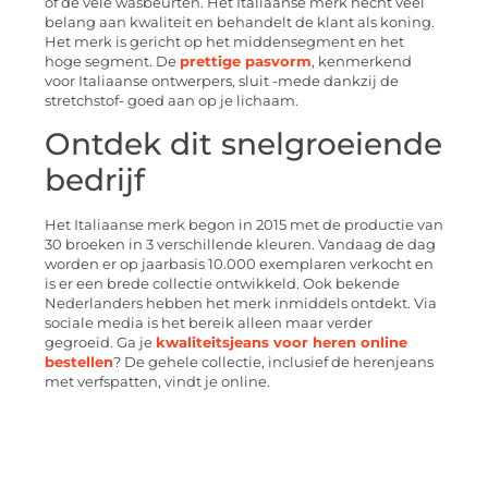
of de vele wasbeurten. Het Italiaanse merk hecht veel
belang aan kwaliteit en behandelt de klant als koning.
Het merk is gericht op het middensegment en het
hoge segment. De
prettige pasvorm
, kenmerkend
voor Italiaanse ontwerpers, sluit -mede dankzij de
stretchstof- goed aan op je lichaam.
Ontdek dit snelgroeiende
bedrijf
Het Italiaanse merk begon in 2015 met de productie van
30 broeken in 3 verschillende kleuren. Vandaag de dag
worden er op jaarbasis 10.000 exemplaren verkocht en
is er een brede collectie ontwikkeld. Ook bekende
Nederlanders hebben het merk inmiddels ontdekt. Via
sociale media is het bereik alleen maar verder
gegroeid. Ga je
kwaliteitsjeans voor heren online
bestellen
? De gehele collectie, inclusief de herenjeans
met verfspatten, vindt je online.