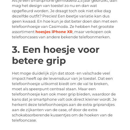
Als je een smartphone gemiddeld 2,5 jaar gebruikt, dan
mag het design van toestel zo nu en dan wat
opgefleurd worden. Je draagt toch ook niet elke dag
dezelfde outfit? Precies! Een beetje variatie kan dus
geen kwaad. En hoe kun je dat beter doen dan met een
telefoonhoesje van Casimoda. Ze hebben het grootste
assortiment
hoesjes iPhone XR
, maar verkopen ook
telefooncases van andere bekende telefoonmerken.
3. Een hoesje voor
betere grip
Het moge duidelijk zijn dat stoot- en valschade veel
impact heeft op de levensduur van je toestel. Dat een
telefoonhoesje uitkomst biedt om de val te breken,
moet als speerpunt centraal staan. Maar een
telefoonhoesje kan ook meer grip bieden, waardoor de
kans dat je smartphone valt ook direct kleiner wordt. Je
herkent deze telefoonhoesjes aan de extra griprandjes
aan de zijkanten van de case, of door de extra
schokabsorberende kussentjes om de hoeken van de
telefooncase.