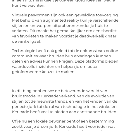
alleen tijd, maar geeft je ook een goed idee van wat je
kunt verwachten.
Virtuele pasvormen zijn ook een geweldige toevoeging.
Met behulp van augmented reality kun je verschillende
stijlen en ontwerpen uitproberen zonder je huis te
verlaten. Dit maakt het gemakkelijker om een shortlist
van favorieten te maken voordat je daadwerkelijk naar
de winkel gaat.
Technologie heeft ook geleid tot de opkomst van online
communities waar bruiden hun ervaringen kunnen
delen en advies kunnen krijgen. Deze platforms bieden
waardevolle inzichten en helpen je om beter
geïnformeerde keuzes te maken.
In dit blog hebben we de betoverende wereld van
bruidsmode in Kerkrade verkend. Van de evolutie van
stijlen tot de nieuwste trends, en van het vinden van de
perfecte jurk tot de rol van technologie in het winkelen,
Kerkrade heeft veel te bieden aan aanstaande bruiden.
Of je nu een lokale bewoner bent of een bestemming
zoekt voor je droomjurk, Kerkrade heeft voor ieder wat