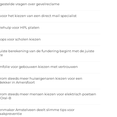
gestelde vragen over gevelreclame
 voor het kiezen van een direct mail specialist
zehulp voor HPL platen
ops voor scholen kiezen
uiste berekening van de fundering begint met de juiste
ze
mfolie voor gebouwen kiezen met vertrouwen
rom steeds meer huiseigenaren kiezen voor een
ekker in Amersfoort
om steeds meer mensen kiezen voor elektrisch poetsen
 Oral-B
enmaker Amstelveen deelt slimme tips voor
aakpreventie