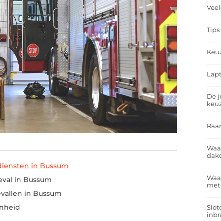
Veel
Tips
Keu
Lapt
De j
keu
Raa
Waa
dakd
diensten in Bussum
Waar
eval in Bussum
met
vallen in Bussum
nheid
Slot
inbr