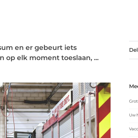
ssum en er gebeurt iets
Del
 op elk moment toeslaan, ...
Me
Grot
Uw h
Vacc