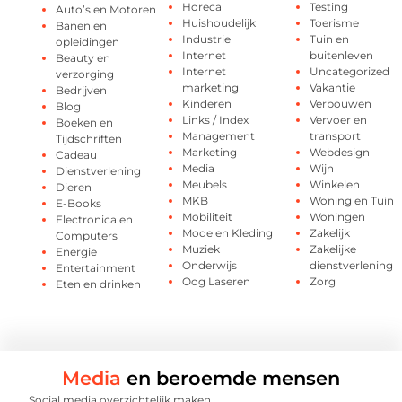
Horeca
Testing
Auto’s en Motoren
Huishoudelijk
Toerisme
Banen en
Industrie
Tuin en
opleidingen
Internet
buitenleven
Beauty en
Internet
Uncategorized
verzorging
marketing
Vakantie
Bedrijven
Kinderen
Verbouwen
Blog
Links / Index
Vervoer en
Boeken en
Management
transport
Tijdschriften
Marketing
Webdesign
Cadeau
Media
Wijn
Dienstverlening
Meubels
Winkelen
Dieren
MKB
Woning en Tuin
E-Books
Mobiliteit
Woningen
Electronica en
Mode en Kleding
Zakelijk
Computers
Muziek
Zakelijke
Energie
Onderwijs
dienstverlening
Entertainment
Oog Laseren
Zorg
Eten en drinken
Media
en beroemde mensen
Social media overzichtelijk maken