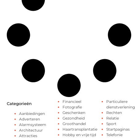
Financieel
Particuliere
Categorieën
Fotografie
dienstverlening
Geschenken
Rechten
Aanbiedingen
Gezondheid
Relatie
Adverteren
Groothandel
Sport
Alarmsysteem
Haartransplantatie
Startpaginas
Architectuur
Hobby en vrije tijd
Telefonie
Attracties