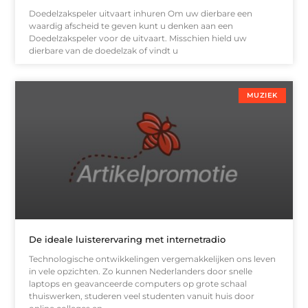
Doedelzakspeler uitvaart inhuren Om uw dierbare een
waardig afscheid te geven kunt u denken aan een
Doedelzakspeler voor de uitvaart. Misschien hield uw
dierbare van de doedelzak of vindt u
MUZIEK
De ideale luisterervaring met internetradio
Technologische ontwikkelingen vergemakkelijken ons leven
in vele opzichten. Zo kunnen Nederlanders door snelle
laptops en geavanceerde computers op grote schaal
thuiswerken, studeren veel studenten vanuit huis door