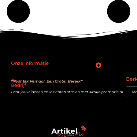
Onze informatie
SEO backlinks kopen: slimme zet of verouderde truc?
Hoe kan je online geld verdienen? De realiteit achter de belofte
Beri
Over
“Voor Elk Verhaal, Een Groter Bereik”
Bedrijf
Laat jouw ideeën en inzichten stralen met Artikelpromotie.nl.