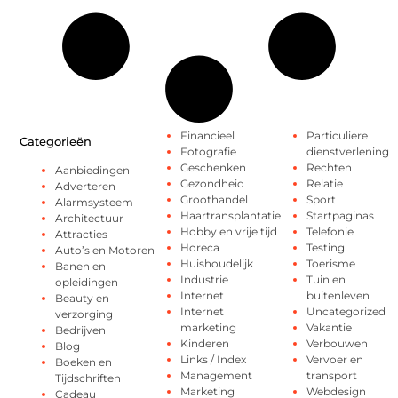
Financieel
Particuliere
Categorieën
Fotografie
dienstverlening
Geschenken
Rechten
Aanbiedingen
Gezondheid
Relatie
Adverteren
Groothandel
Sport
Alarmsysteem
Haartransplantatie
Startpaginas
Architectuur
Hobby en vrije tijd
Telefonie
Attracties
Horeca
Testing
Auto’s en Motoren
Huishoudelijk
Toerisme
Banen en
Industrie
Tuin en
opleidingen
Internet
buitenleven
Beauty en
Internet
Uncategorized
verzorging
marketing
Vakantie
Bedrijven
Kinderen
Verbouwen
Blog
Links / Index
Vervoer en
Boeken en
Management
transport
Tijdschriften
Marketing
Webdesign
Cadeau