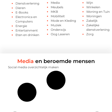
Media
Wijn
Dienstverlening
Meubels
Winkelen
Dieren
MKB
Woning en Tuin
E-Books
Mobiliteit
Woningen
Electronica en
Mode en Kleding
Zakelijk
Computers
Muziek
Zakelijke
Energie
Onderwijs
dienstverlening
Entertainment
Oog Laseren
Zorg
Eten en drinken
Media
en beroemde mensen
Social media overzichtelijk maken