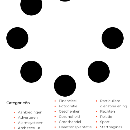
Financieel
Particuliere
Categorieën
Fotografie
dienstverlening
Geschenken
Rechten
Aanbiedingen
Gezondheid
Relatie
Adverteren
Groothandel
Sport
Alarmsysteem
Haartransplantatie
Startpaginas
Architectuur