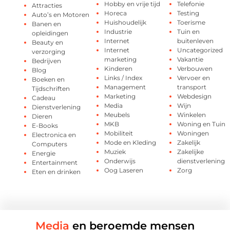
Hobby en vrije tijd
Telefonie
Attracties
Horeca
Testing
Auto’s en Motoren
Huishoudelijk
Toerisme
Banen en
Industrie
Tuin en
opleidingen
Internet
buitenleven
Beauty en
Internet
Uncategorized
verzorging
marketing
Vakantie
Bedrijven
Kinderen
Verbouwen
Blog
Links / Index
Vervoer en
Boeken en
Management
transport
Tijdschriften
Marketing
Webdesign
Cadeau
Media
Wijn
Dienstverlening
Meubels
Winkelen
Dieren
MKB
Woning en Tuin
E-Books
Mobiliteit
Woningen
Electronica en
Mode en Kleding
Zakelijk
Computers
Muziek
Zakelijke
Energie
Onderwijs
dienstverlening
Entertainment
Oog Laseren
Zorg
Eten en drinken
Media
en beroemde mensen