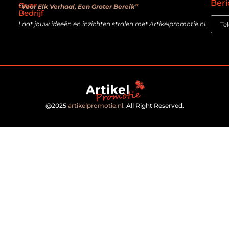
Beri
Over
“Voor Elk Verhaal, Een Groter Bereik”
Bedrijf
Laat jouw ideeën en inzichten stralen met Artikelpromotie.nl.
@2025
artikelpromotie.nl
. All Right Reserved.