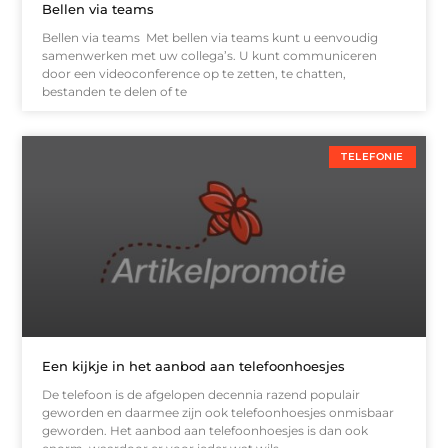
Bellen via teams
Bellen via teams Met bellen via teams kunt u eenvoudig
samenwerken met uw collega’s. U kunt communiceren
door een videoconference op te zetten, te chatten,
bestanden te delen of te
TELEFONIE
Een kijkje in het aanbod aan telefoonhoesjes
De telefoon is de afgelopen decennia razend populair
geworden en daarmee zijn ook telefoonhoesjes onmisbaar
geworden. Het aanbod aan telefoonhoesjes is dan ook