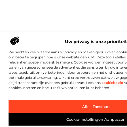
Uw privacy is onze prioriteit
We hechten veel waarde aan uw privacy en maken gebruik van cookie
om beter te begrijpen hoe u onze website gebruikt. Deze tools stellen 
relevant en soepel mogelijk te maken. Cookies worden ingezet voor ve
tonen van gepersonaliseerde advertenties die aansluiten bij uw intere
websitegebruik om verbeteringen door te voeren en het onthouden 
optimale gebruikerservaring. U kunt erop vertrouwen dat we uw ge
altijd transparant zijn over ons gebruik ervan. Lees ons
cookiebeleid
vo
cookies inzetten en hoe u zelf uw voorkeuren kunt beheren.
Alles Toestaan
Cookie-Instellingen Aanpassen