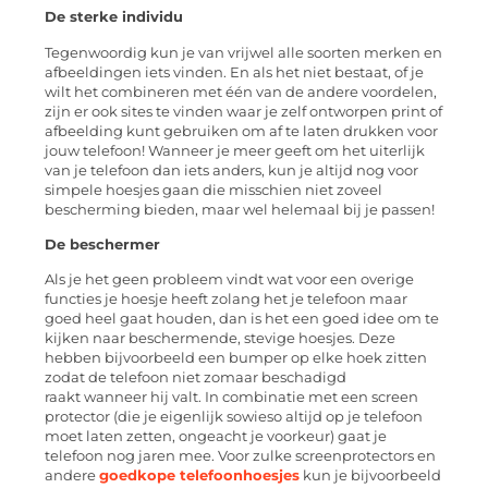
De sterke individu
Tegenwoordig kun je van vrijwel alle soorten merken en
afbeeldingen iets vinden. En als het niet bestaat,
of
je
wilt het combineren met één van de andere voordelen,
zijn er ook sites te vinden waar je zelf ontworpen print of
afbeelding kunt gebruiken om af te laten drukken voor
jouw telefoon!
Wanneer je meer geeft om het uiterlijk
van je telefoon dan iets anders, kun je altijd nog voor
simpele hoesjes gaan die misschien niet zoveel
bescherming bieden, maar wel helemaal bij je passen!
De beschermer
Als je het geen probleem vindt wat voor een overige
functies je hoesje heeft zolang het je telefoon maar
goed heel gaat houden, dan is het een goed idee om te
kijken naar beschermende, stevige
hoesjes. Deze
hebben bijvoorbeeld een bumper op elke hoek zitten
zodat de telefoon niet zomaar beschadigd
raakt
wanneer hij valt
. In combinatie met een screen
protector (die je eigenlijk sowieso altijd op je telefoon
moet laten zetten
,
ongeacht je voorkeur) gaat je
telefoon nog jaren mee.
Voor zulke screenprotectors en
andere
goedkope telefoonhoesjes
kun je bijvoorbeeld