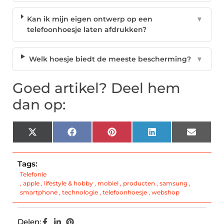
Kan ik mijn eigen ontwerp op een
▼
telefoonhoesje laten afdrukken?
Welk hoesje biedt de meeste bescherming?
▼
Goed artikel? Deel hem
dan op:
X
Facebook
Pinterest
LinkedIn
Email
(Twitter)
Tags:
Telefonie
,
apple
,
lifestyle & hobby
,
mobiel
,
producten
,
samsung
,
smartphone
,
technologie
,
telefoonhoesje
,
webshop
Delen: