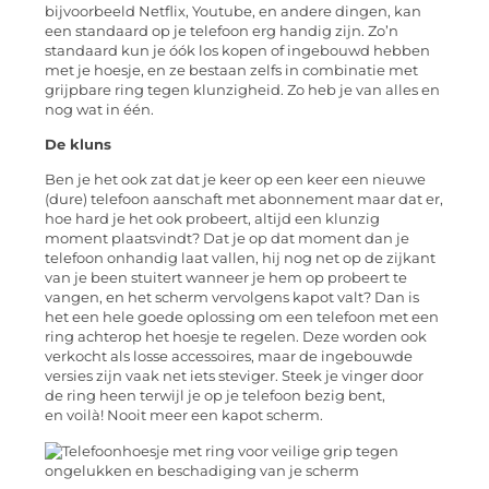
bijvoorbeeld
Netflix
,
Youtube
, en andere dingen, kan
een standaard op je telefoon erg handig zijn. Zo’n
standaard kun je óók los kopen of ingebouwd hebben
met je hoesje, en ze bestaan zelfs in combinatie met
grijpbare ring tegen klunzigheid. Zo heb je van alles en
nog wat in één.
De kluns
Ben je het ook zat dat je keer op een keer een nieuwe
(dure) telefoon aanschaft met abonnement maar dat er,
hoe hard je het ook probeert, altijd een klunzig
moment plaatsvindt? Dat je op dat moment dan je
telefoon onhandig laat vallen, hij nog net op de zijkant
van je been stuitert wanneer je hem op probeert te
vangen, en
het scherm
vervolgens
kapot valt? Dan is
het een hele goede oplossing om een telefoon met een
ring achterop het hoesje te regelen. Deze worden ook
verkocht als losse accessoires, maar de ingebouwde
versies zijn vaak net iets steviger. Steek je vinger door
de ring heen terwijl je op je telefoon bezig bent,
en
voilà! Nooit meer een kapot scherm.