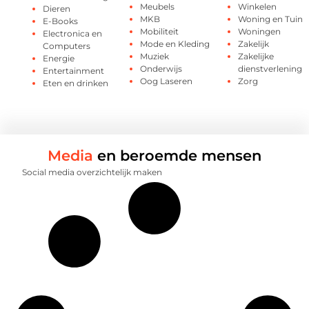
Meubels
Winkelen
Dieren
MKB
Woning en Tuin
E-Books
Mobiliteit
Woningen
Electronica en
Mode en Kleding
Zakelijk
Computers
Muziek
Zakelijke
Energie
Onderwijs
dienstverlening
Entertainment
Oog Laseren
Zorg
Eten en drinken
Media
en beroemde mensen
Social media overzichtelijk maken