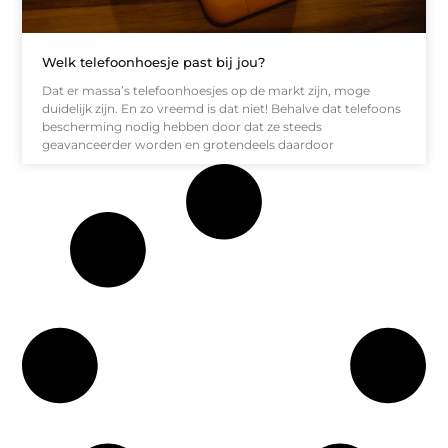
Welk telefoonhoesje past bij jou?
Dat er massa’s telefoonhoesjes op de markt zijn, moge
duidelijk zijn. En zo vreemd is dat niet! Behalve dat telefoons
bescherming nodig hebben door dat ze steeds
geavanceerder worden en grotendeels daardoor