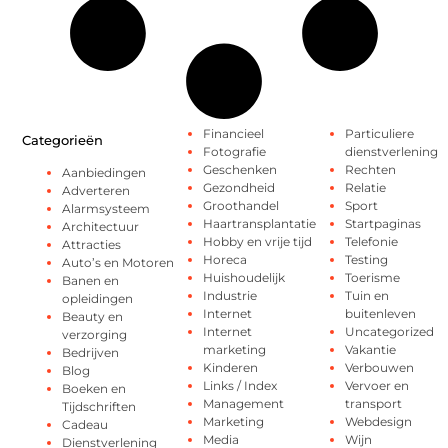
Financieel
Particuliere
Categorieën
Fotografie
dienstverlening
Geschenken
Rechten
Aanbiedingen
Gezondheid
Relatie
Adverteren
Groothandel
Sport
Alarmsysteem
Haartransplantatie
Startpaginas
Architectuur
Hobby en vrije tijd
Telefonie
Attracties
Horeca
Testing
Auto’s en Motoren
Huishoudelijk
Toerisme
Banen en
Industrie
Tuin en
opleidingen
Internet
buitenleven
Beauty en
Internet
Uncategorized
verzorging
marketing
Vakantie
Bedrijven
Kinderen
Verbouwen
Blog
Links / Index
Vervoer en
Boeken en
Management
transport
Tijdschriften
Marketing
Webdesign
Cadeau
Media
Wijn
Dienstverlening