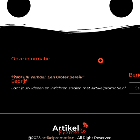
Onze informatie
SEO backlinks kopen: slimme zet of verouderde truc?
Hoe kan je online geld verdienen? De realiteit achter de belofte
Beri
Over
“Voor Elk Verhaal, Een Groter Bereik”
Bedrijf
Laat jouw ideeën en inzichten stralen met Artikelpromotie.nl.
@2025
artikelpromotie.nl
. All Right Reserved.