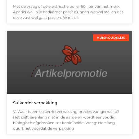
Met de vraag of de elektrische boiler 50 liter van het merk
Aparici wel in je badkamer past? Kunnen we wel stellen dat
deze vast wel gaat passen. Want dit
HUISHOUDELIJK
Suikerriet verpakking
V: Waar is een suikerrietverpakking precies van gemaakt?
Het blijft jarenlang niet in de aarde en wordt eenvoudig
biologisch afgebroken tot kooldioxide. Vraag: Hoe lang
duurt het voordat de verpakking