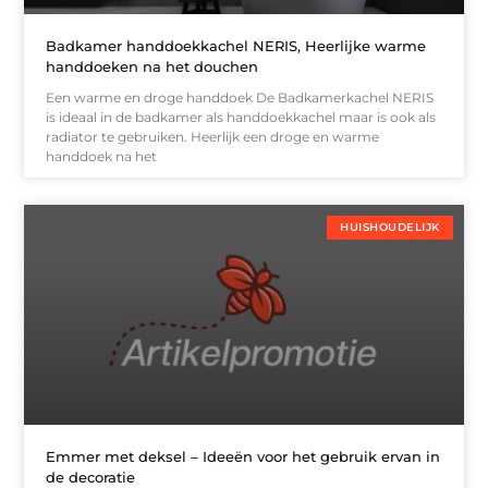
Badkamer handdoekkachel NERIS, Heerlijke warme
handdoeken na het douchen
Een warme en droge handdoek De Badkamerkachel NERIS
is ideaal in de badkamer als handdoekkachel maar is ook als
radiator te gebruiken. Heerlijk een droge en warme
handdoek na het
HUISHOUDELIJK
Emmer met deksel – Ideeën voor het gebruik ervan in
de decoratie