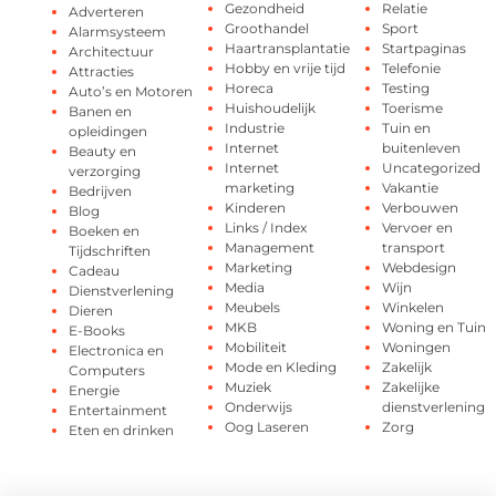
Gezondheid
Relatie
Adverteren
Groothandel
Sport
Alarmsysteem
Haartransplantatie
Startpaginas
Architectuur
Hobby en vrije tijd
Telefonie
Attracties
Horeca
Testing
Auto’s en Motoren
Huishoudelijk
Toerisme
Banen en
Industrie
Tuin en
opleidingen
Internet
buitenleven
Beauty en
Internet
Uncategorized
verzorging
marketing
Vakantie
Bedrijven
Kinderen
Verbouwen
Blog
Links / Index
Vervoer en
Boeken en
Management
transport
Tijdschriften
Marketing
Webdesign
Cadeau
Media
Wijn
Dienstverlening
Meubels
Winkelen
Dieren
MKB
Woning en Tuin
E-Books
Mobiliteit
Woningen
Electronica en
Mode en Kleding
Zakelijk
Computers
Muziek
Zakelijke
Energie
Onderwijs
dienstverlening
Entertainment
Oog Laseren
Zorg
Eten en drinken