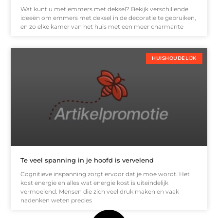
Wat kunt u met emmers met deksel? Bekijk verschillende
ideeën om emmers met deksel in de decoratie te gebruiken,
en zo elke kamer van het huis met een meer charmante
HUISHOUDELIJK
Te veel spanning in je hoofd is vervelend
Cognitieve inspanning zorgt ervoor dat je moe wordt. Het
kost energie en alles wat energie kost is uiteindelijk
vermoeiend. Mensen die zich veel druk maken en vaak
nadenken weten precies