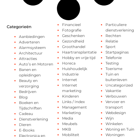
Financieel
Particuliere
Categorieën
Fotografie
dienstverlening
Geschenken
Rechten
Aanbiedingen
Gezondheid
Relatie
Adverteren
Groothandel
Sport
Alarmsysteem
Haartransplantatie
Startpaginas
Architectuur
Hobby en vrije tijd
Telefonie
Attracties
Horeca
Testing
Auto’s en Motoren
Huishoudelijk
Toerisme
Banen en
Industrie
Tuin en
opleidingen
Internet
buitenleven
Beauty en
Internet
Uncategorized
verzorging
marketing
Vakantie
Bedrijven
Kinderen
Verbouwen
Blog
Links / Index
Vervoer en
Boeken en
Management
transport
Tijdschriften
Marketing
Webdesign
Cadeau
Media
Wijn
Dienstverlening
Meubels
Winkelen
Dieren
MKB
Woning en Tuin
E-Books
Mobiliteit
Woningen
Electronica en