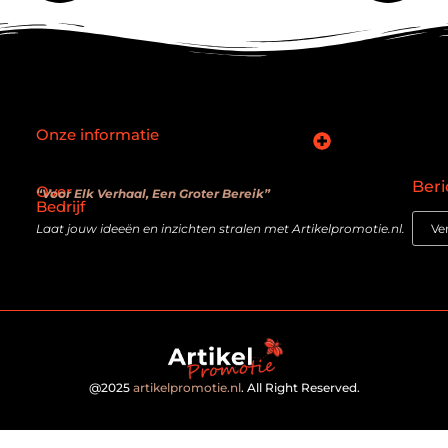
Onze informatie
SEO backlinks kopen: slimme zet of verouderde truc?
Hoe kan je online geld verdienen? De realiteit achter de belofte
Beri
Over
“Voor Elk Verhaal, Een Groter Bereik”
Bedrijf
Laat jouw ideeën en inzichten stralen met Artikelpromotie.nl.
@2025
artikelpromotie.nl
. All Right Reserved.