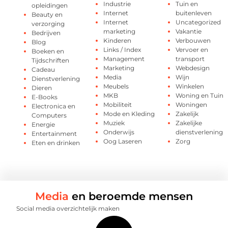
Industrie
Tuin en
opleidingen
Internet
buitenleven
Beauty en
Internet
Uncategorized
verzorging
marketing
Vakantie
Bedrijven
Kinderen
Verbouwen
Blog
Links / Index
Vervoer en
Boeken en
Management
transport
Tijdschriften
Marketing
Webdesign
Cadeau
Media
Wijn
Dienstverlening
Meubels
Winkelen
Dieren
MKB
Woning en Tuin
E-Books
Mobiliteit
Woningen
Electronica en
Mode en Kleding
Zakelijk
Computers
Muziek
Zakelijke
Energie
Onderwijs
dienstverlening
Entertainment
Oog Laseren
Zorg
Eten en drinken
Media
en beroemde mensen
Social media overzichtelijk maken