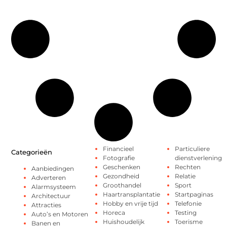
Financieel
Particuliere
Categorieën
Fotografie
dienstverlening
Geschenken
Rechten
Aanbiedingen
Gezondheid
Relatie
Adverteren
Groothandel
Sport
Alarmsysteem
Haartransplantatie
Startpaginas
Architectuur
Hobby en vrije tijd
Telefonie
Attracties
Horeca
Testing
Auto’s en Motoren
Huishoudelijk
Toerisme
Banen en