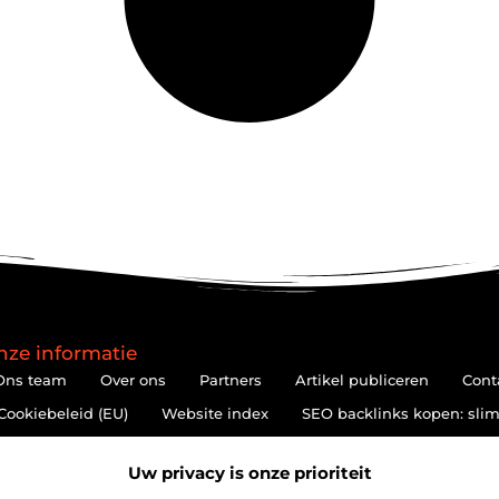
nze informatie
Ons team
Over ons
Partners
Artikel publiceren
Cont
Cookiebeleid (EU)
Website index
SEO backlinks kopen: slim
Hoe kan je online geld verdienen? De realiteit achter de belofte
Uw privacy is onze prioriteit