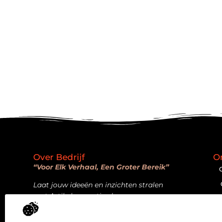
Over Bedrijf
O
“Voor Elk Verhaal, Een Groter Bereik”
Laat jouw ideeën en inzichten stralen
met Artikelpromotie.nl.
Bericht categorie