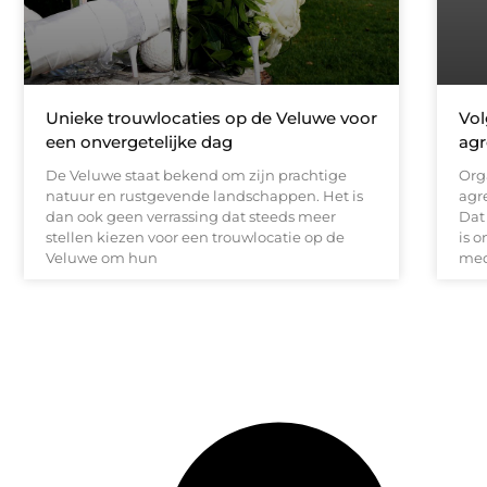
Unieke trouwlocaties op de Veluwe voor
Vol
een onvergetelijke dag
agr
De Veluwe staat bekend om zijn prachtige
Org
natuur en rustgevende landschappen. Het is
agre
dan ook geen verrassing dat steeds meer
Dat
stellen kiezen voor een trouwlocatie op de
is 
Veluwe om hun
med