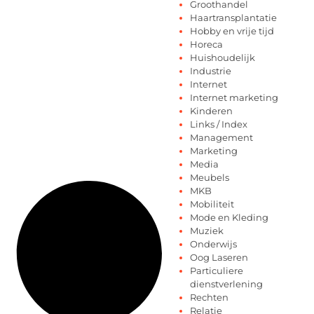
Groothandel
Haartransplantatie
Hobby en vrije tijd
Horeca
Huishoudelijk
Industrie
Internet
Internet marketing
Kinderen
Links / Index
Management
Marketing
Media
Meubels
MKB
Mobiliteit
Mode en Kleding
Muziek
Onderwijs
Oog Laseren
Particuliere
dienstverlening
Rechten
Relatie