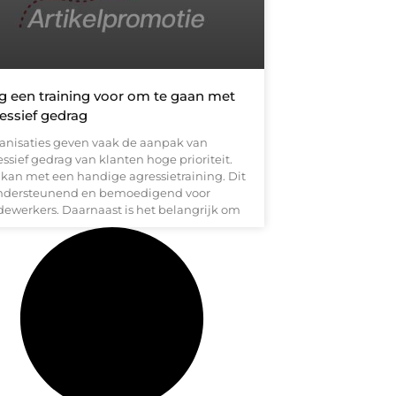
g een training voor om te gaan met
essief gedrag
anisaties geven vaak de aanpak van
ssief gedrag van klanten hoge prioriteit.
 kan met een handige agressietraining. Dit
ondersteunend en bemoedigend voor
ewerkers. Daarnaast is het belangrijk om