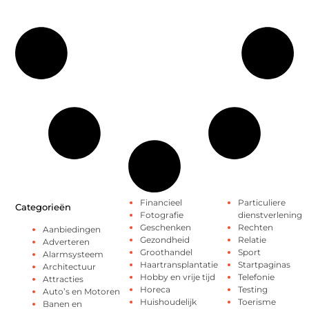
Financieel
Particuliere
Categorieën
Fotografie
dienstverlening
Geschenken
Rechten
Aanbiedingen
Gezondheid
Relatie
Adverteren
Groothandel
Sport
Alarmsysteem
Haartransplantatie
Startpaginas
Architectuur
Hobby en vrije tijd
Telefonie
Attracties
Horeca
Testing
Auto’s en Motoren
Huishoudelijk
Toerisme
Banen en