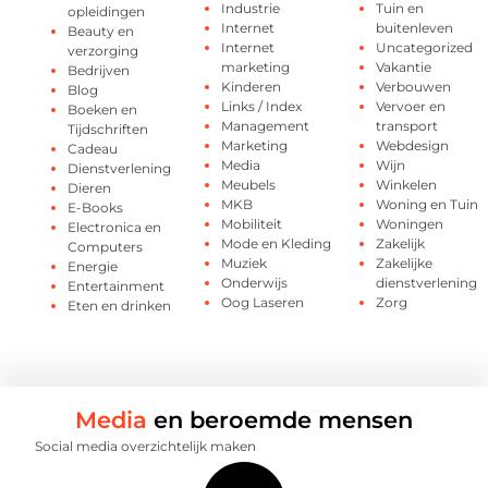
Industrie
Tuin en
opleidingen
Internet
buitenleven
Beauty en
Internet
Uncategorized
verzorging
marketing
Vakantie
Bedrijven
Kinderen
Verbouwen
Blog
Links / Index
Vervoer en
Boeken en
Management
transport
Tijdschriften
Marketing
Webdesign
Cadeau
Media
Wijn
Dienstverlening
Meubels
Winkelen
Dieren
MKB
Woning en Tuin
E-Books
Mobiliteit
Woningen
Electronica en
Mode en Kleding
Zakelijk
Computers
Muziek
Zakelijke
Energie
Onderwijs
dienstverlening
Entertainment
Oog Laseren
Zorg
Eten en drinken
Media
en beroemde mensen
Social media overzichtelijk maken