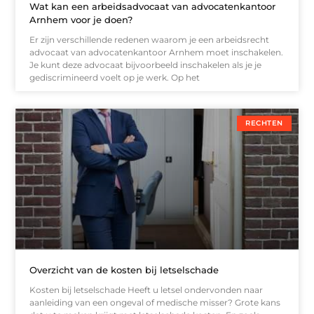
Wat kan een arbeidsadvocaat van advocatenkantoor
Arnhem voor je doen?
Er zijn verschillende redenen waarom je een arbeidsrecht
advocaat van advocatenkantoor Arnhem moet inschakelen.
Je kunt deze advocaat bijvoorbeeld inschakelen als je je
gediscrimineerd voelt op je werk. Op het
RECHTEN
Overzicht van de kosten bij letselschade
Kosten bij letselschade Heeft u letsel ondervonden naar
aanleiding van een ongeval of medische misser? Grote kans