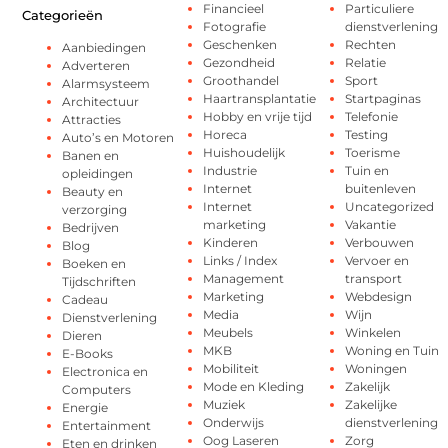
Financieel
Particuliere
Categorieën
Fotografie
dienstverlening
Geschenken
Rechten
Aanbiedingen
Gezondheid
Relatie
Adverteren
Groothandel
Sport
Alarmsysteem
Haartransplantatie
Startpaginas
Architectuur
Hobby en vrije tijd
Telefonie
Attracties
Horeca
Testing
Auto’s en Motoren
Huishoudelijk
Toerisme
Banen en
Industrie
Tuin en
opleidingen
Internet
buitenleven
Beauty en
Internet
Uncategorized
verzorging
marketing
Vakantie
Bedrijven
Kinderen
Verbouwen
Blog
Links / Index
Vervoer en
Boeken en
Management
transport
Tijdschriften
Marketing
Webdesign
Cadeau
Media
Wijn
Dienstverlening
Meubels
Winkelen
Dieren
MKB
Woning en Tuin
E-Books
Mobiliteit
Woningen
Electronica en
Mode en Kleding
Zakelijk
Computers
Muziek
Zakelijke
Energie
Onderwijs
dienstverlening
Entertainment
Oog Laseren
Zorg
Eten en drinken