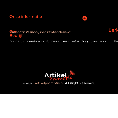
Onze informatie
SEO backlinks kopen: slimme zet of verouderde truc?
Hoe kan je online geld verdienen? De realiteit achter de belofte
Beri
Over
“Voor Elk Verhaal, Een Groter Bereik”
Bedrijf
Laat jouw ideeën en inzichten stralen met Artikelpromotie.nl.
@2025
artikelpromotie.nl
. All Right Reserved.