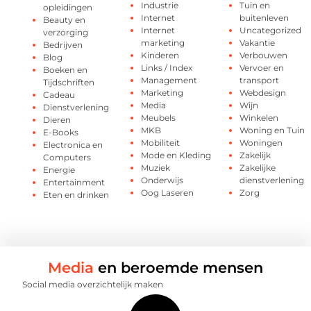
Industrie
Tuin en
opleidingen
Internet
buitenleven
Beauty en
Internet
Uncategorized
verzorging
marketing
Vakantie
Bedrijven
Kinderen
Verbouwen
Blog
Links / Index
Vervoer en
Boeken en
Management
transport
Tijdschriften
Marketing
Webdesign
Cadeau
Media
Wijn
Dienstverlening
Meubels
Winkelen
Dieren
MKB
Woning en Tuin
E-Books
Mobiliteit
Woningen
Electronica en
Mode en Kleding
Zakelijk
Computers
Muziek
Zakelijke
Energie
Onderwijs
dienstverlening
Entertainment
Oog Laseren
Zorg
Eten en drinken
Media
en beroemde mensen
Social media overzichtelijk maken