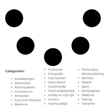
Financieel
Particuliere
Categorieën
Fotografie
dienstverlening
Geschenken
Rechten
Aanbiedingen
Gezondheid
Relatie
Adverteren
Groothandel
Sport
Alarmsysteem
Haartransplantatie
Startpaginas
Architectuur
Hobby en vrije tijd
Telefonie
Attracties
Horeca
Testing
Auto’s en Motoren
Huishoudelijk
Toerisme
Banen en