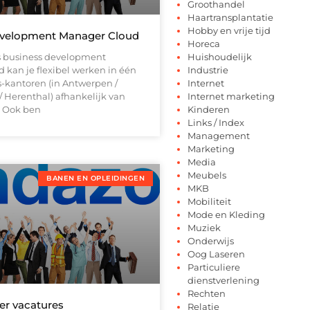
Groothandel
Haartransplantatie
Hobby en vrije tijd
evelopment Manager Cloud
Horeca
ls business development
Huishoudelijk
 kan je flexibel werken in één
Industrie
s-kantoren (in Antwerpen /
Internet
 / Herenthal) afhankelijk van
Internet marketing
. Ook ben
Kinderen
Links / Index
Management
Marketing
Media
Meubels
BANEN EN OPLEIDINGEN
MKB
Mobiliteit
Mode en Kleding
Muziek
Onderwijs
Oog Laseren
Particuliere
dienstverlening
Rechten
er vacatures
Relatie