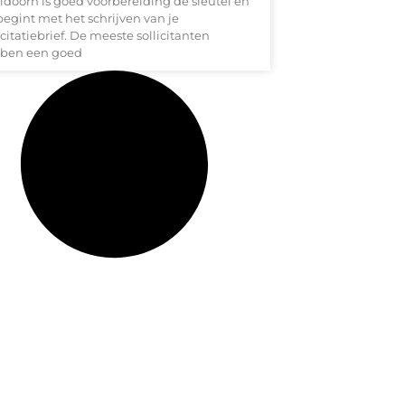
ldoorn is goed voorbereiding de sleutel en
begint met het schrijven van je
icitatiebrief. De meeste sollicitanten
ben een goed