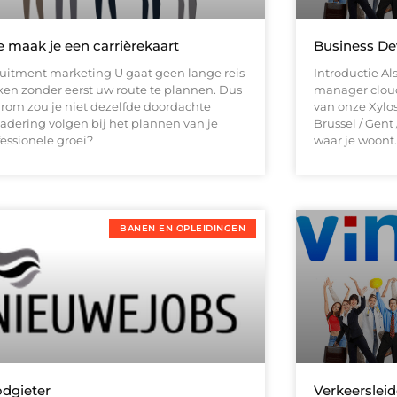
 maak je een carrièrekaart
Business D
ruitment marketing U gaat geen lange reis
Introductie A
en zonder eerst uw route te plannen. Dus
manager cloud
rom zou je niet dezelfde doordachte
van onze Xylo
adering volgen bij het plannen van je
Brussel / Gent
fessionele groei?
waar je woont
BANEN EN OPLEIDINGEN
dgieter
Verkeersleid