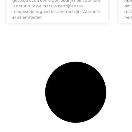
gevolgd?Als u een eigen bedrijf heeft dan wilt
Ape
u natuurlijk wel dat uw bedrijf en uw
dit 
medewerkers goed beschermd zijn. Wanneer
soll
er calamiteiten
heb