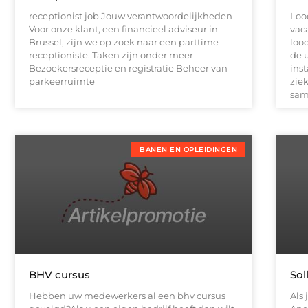
receptionist job Jouw verantwoordelijkheden
Loo
Voor onze klant, een financieel adviseur in
vaca
Brussel, zijn we op zoek naar een parttime
loo
receptioniste. Taken zijn onder meer
de u
Bezoekersreceptie en registratie Beheer van
ins
parkeerruimte
zie
sam
BANEN EN OPLEIDINGEN
BHV cursus
Sol
Hebben uw medewerkers al een bhv cursus
Als