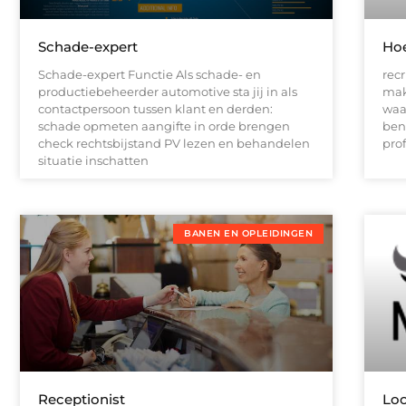
Schade-expert
Hoe
Schade-expert Functie Als schade- en
rec
productiebeheerder automotive sta jij in als
mak
contactpersoon tussen klant en derden:
waa
schade opmeten aangifte in orde brengen
ben
check rechtsbijstand PV lezen en behandelen
pro
situatie inschatten
BANEN EN OPLEIDINGEN
Receptionist
Loo