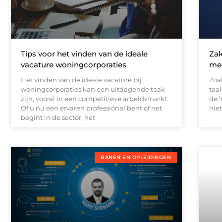
Tips voor het vinden van de ideale
Zak
vacature woningcorporaties
me
Het vinden van de ideale vacature bij
Zoal
woningcorporaties kan een uitdagende taak
taa
zijn, vooral in een competitieve arbeidsmarkt.
de ‘
Of u nu een ervaren professional bent of net
niet
begint in de sector, het
BANEN EN OPLEIDINGEN