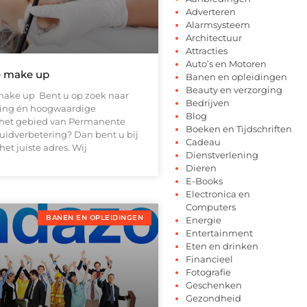
Adverteren
Alarmsysteem
Architectuur
Attracties
Auto’s en Motoren
 make up
Banen en opleidingen
Beauty en verzorging
ake up Bent u op zoek naar
Bedrijven
ding én hoogwaardige
Blog
 het gebied van Permanente
Boeken en Tijdschriften
idverbetering? Dan bent u bij
Cadeau
et juiste adres. Wij
Dienstverlening
Dieren
E-Books
Electronica en
Computers
BANEN EN OPLEIDINGEN
Energie
Entertainment
Eten en drinken
Financieel
Fotografie
Geschenken
Gezondheid