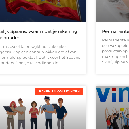
elijk Spaans: waar moet je rekening
Permanente
e houden
Permanente m
een vakoplei
s in zoveel talen wijkt het zakelijke
producten op
lgebruik op een aantal vlakken erg af van
make-up en hu
normale’ spreektaal. Dat is voor het Spaans
SkinQuip aan h
 anders. Door je te verdiepen in
BANEN EN OPLEIDINGEN