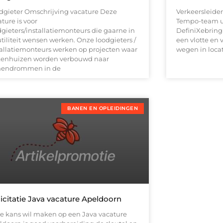
dgieter Omschrijving vacature Deze
Verkeersleider,
ture is voor
Tempo-team ut
dgieters/installatiemonteurs die gaarne in
DefiniXebring
tiliteit wensen werken. Onze loodgieters /
een vlotte en 
tallatiemonteurs werken op projecten waar
wegen in loca
kenhuizen worden verbouwd naar
endrommen in de
BANEN EN OPLEIDINGEN
licitatie Java vacature Apeldoorn
 je kans wil maken op een Java vacature