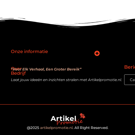
Onze informatie
SEO backlinks kopen: slimme zet of verouderde truc?
Hoe kan je online geld verdienen? De realiteit achter de belofte
Beri
Over
“Voor Elk Verhaal, Een Groter Bereik”
Bedrijf
Laat jouw ideeën en inzichten stralen met Artikelpromotie.nl.
@2025
artikelpromotie.nl
. All Right Reserved.