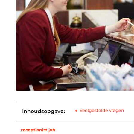
Veelgestelde vragen
Inhoudsopgave:
receptionist job