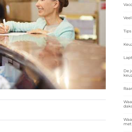
Vacc
Veel
Tips
Keu
Lapt
De j
keu
Raa
Waa
dakd
Waar
met