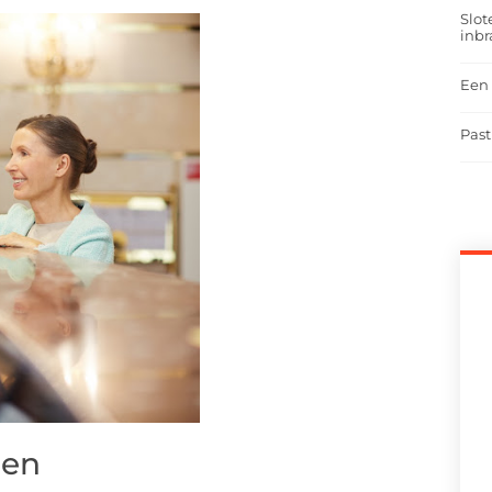
Slot
inbr
Een 
Past
den