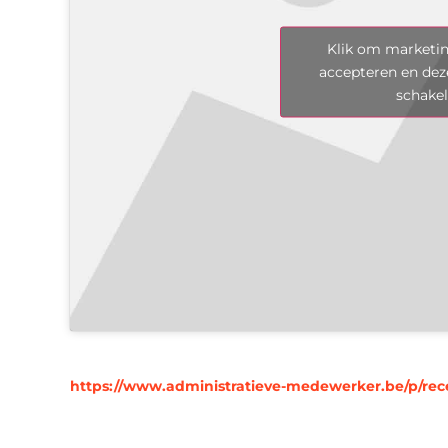
Klik om marketin
accepteren en dez
schake
https://www.administratieve-medewerker.be/p/rece