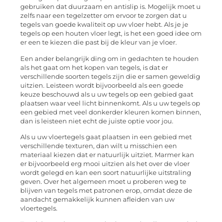
gebruiken dat duurzaam en antislip is. Mogelijk moet u
zelfs naar een tegelzetter om ervoor te zorgen dat u
tegels van goede kwaliteit op uw vloer hebt. Als je je
tegels op een houten vloer legt, is het een goed idee om
er een te kiezen die past bij de kleur van je vloer.
Een ander belangrijk ding om in gedachten te houden
als het gaat om het kopen van tegels, is dat er
verschillende soorten tegels zijn die er samen geweldig
uitzien. Leisteen wordt bijvoorbeeld als een goede
keuze beschouwd als u uw tegels op een gebied gaat
plaatsen waar veel licht binnenkomt. Als u uw tegels op
een gebied met veel donkerder kleuren komen binnen,
dan is leisteen niet echt de juiste optie voor jou.
Als u uw vloertegels gaat plaatsen in een gebied met
verschillende texturen, dan wilt u misschien een
materiaal kiezen dat er natuurlijk uitziet. Marmer kan
er bijvoorbeeld erg mooi uitzien als het over de vloer
wordt gelegd en kan een soort natuurlijke uitstraling
geven. Over het algemeen moet u proberen weg te
blijven van tegels met patronen erop, omdat deze de
aandacht gemakkelijk kunnen afleiden van uw
vloertegels.