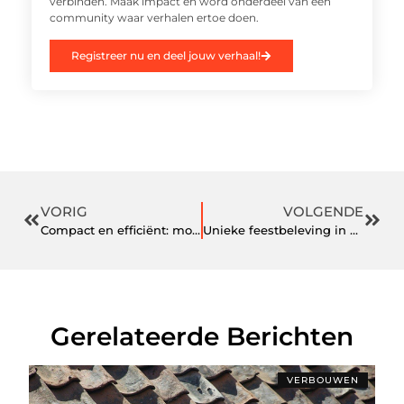
verbinden. Maak impact en word onderdeel van een
community waar verhalen ertoe doen.
Registreer nu en deel jouw verhaal!
VORIG
VOLGENDE
Compact en efficiënt: modulair bouwen op kleine bouwpercelen
Unieke feestbeleving in een partycentrum in Zuid-Holland met entertainment op maat
Gerelateerde Berichten
VERBOUWEN