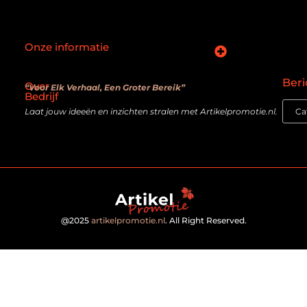
Onze informatie
SEO backlinks kopen: slimme zet of verouderde truc?
Hoe kan je online geld verdienen? De realiteit achter de belofte
Beri
Over
“Voor Elk Verhaal, Een Groter Bereik”
Bedrijf
Laat jouw ideeën en inzichten stralen met Artikelpromotie.nl.
@2025
artikelpromotie.nl
. All Right Reserved.