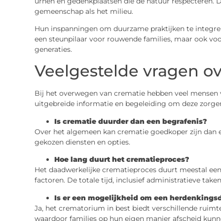
urnen en gedenkplaatsen die de natuur respecteren. D
gemeenschap als het milieu.
Hun inspanningen om duurzame praktijken te integrer
een steunpilaar voor rouwende families, maar ook v
generaties.
Veelgestelde vragen o
Bij het overwegen van crematie hebben veel mensen v
uitgebreide informatie en begeleiding om deze zorgen
Is crematie duurder dan een begrafenis?
Over het algemeen kan crematie goedkoper zijn dan een
gekozen diensten en opties.
Hoe lang duurt het crematieproces?
Het daadwerkelijke crematieproces duurt meestal een t
factoren. De totale tijd, inclusief administratieve taken
Is er een mogelijkheid om een herdenkingsd
Ja, het crematorium in best biedt verschillende ruimte
waardoor families op hun eigen manier afscheid kun