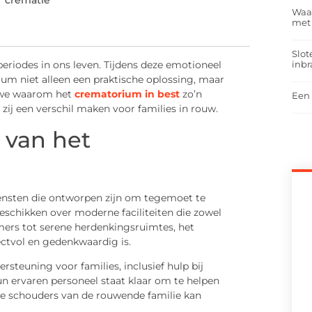
r crematie
Waar
met
Slot
inbr
 periodes in ons leven. Tijdens deze emotioneel
um niet alleen een praktische oplossing, maar
n we waarom het
crematorium in best
zo’n
Een 
e zij een verschil maken voor families in rouw.
n van het
iensten die ontworpen zijn om tegemoet te
eschikken over moderne faciliteiten die zowel
mers tot serene herdenkingsruimtes, het
ctvol en gedenkwaardig is.
steuning voor families, inclusief hulp bij
un ervaren personeel staat klaar om te helpen
 de schouders van de rouwende familie kan