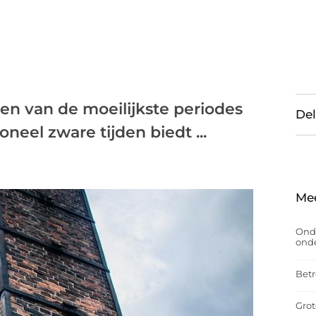
een van de moeilijkste periodes
Del
neel zware tijden biedt ...
Me
Onde
onde
Betr
Grot