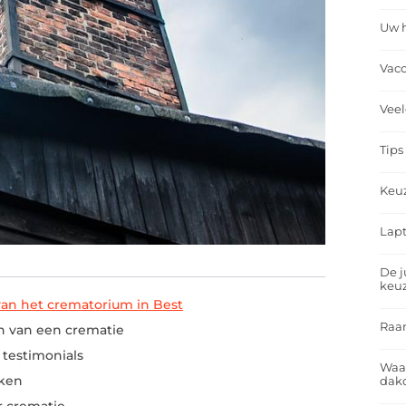
Uw h
Vacc
Veel
Tips
Keu
Lapt
De j
keu
 van het crematorium in Best
Raa
n van een crematie
 testimonials
Waa
jken
dakd