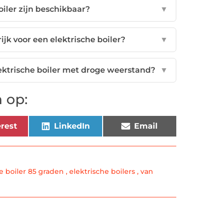
iler zijn beschikbaar?
▼
jk voor een elektrische boiler?
▼
lektrische boiler met droge weerstand?
▼
 op:
rest
LinkedIn
Email
e boiler 85 graden
,
elektrische boilers
,
van