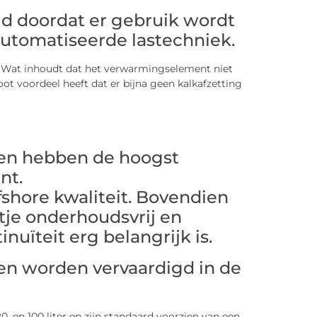
d doordat er gebruik wordt
utomatiseerde lastechniek.
 Wat inhoudt dat het verwarmingselement niet
oot voordeel heeft dat er bijna geen kalkafzetting
sen hebben de hoogst
nt.
fshore kwaliteit. Bovendien
etje onderhoudsvrij en
inuïteit erg belangrijk is.
sen worden vervaardigd in de
80, en 100 liter en zijn standaard voorzien van een