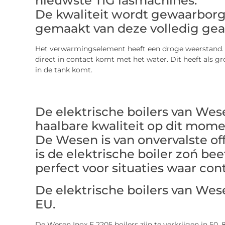
nieuwste TIG lasmachines.
De kwaliteit wordt gewaarborg
gemaakt van deze volledig gea
Het verwarmingselement heeft een droge weerstand.
direct in contact komt met het water. Dit heeft als gr
in de tank komt.
De elektrische boilers van We
haalbare kwaliteit op dit mome
De Wesen is van onvervalste of
is de elektrische boiler zoń be
perfect voor situaties waar cont
De elektrische boilers van We
EU.
De Wesen Inox F 2205 boilers zijn te verkrijgen in 50, 