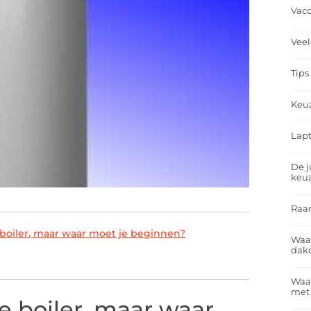
Vacc
Veel
Tips
Keu
Lapt
De j
keu
Raa
 boiler, maar waar moet je beginnen?
Waa
dakd
Waar
met
e boiler, maar waar