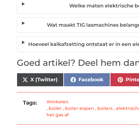
Welke maten elektrische bo
Wat maakt TIG lasmachines belangri
Hoeveel kalkafzetting ontstaat er in een e
Goed artikel? Deel hem dan
X (Twitter)
Facebook
Pinte
Winkelen
Tags:
,
boiler
,
boiler kopen
,
boilers
,
elektrisch
het gas af