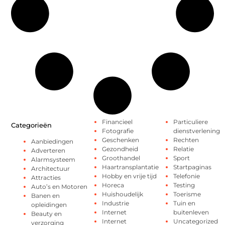
Financieel
Particuliere
Categorieën
Fotografie
dienstverlening
Geschenken
Rechten
Aanbiedingen
Gezondheid
Relatie
Adverteren
Groothandel
Sport
Alarmsysteem
Haartransplantatie
Startpaginas
Architectuur
Hobby en vrije tijd
Telefonie
Attracties
Horeca
Testing
Auto’s en Motoren
Huishoudelijk
Toerisme
Banen en
Industrie
Tuin en
opleidingen
Internet
buitenleven
Beauty en
Internet
Uncategorized
verzorging