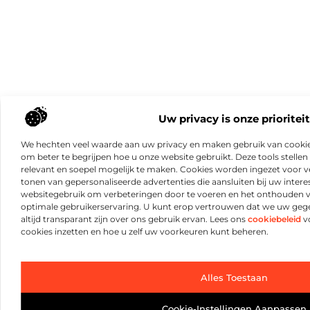
Uw privacy is onze prioriteit
We hechten veel waarde aan uw privacy en maken gebruik van cookie
om beter te begrijpen hoe u onze website gebruikt. Deze tools stellen 
relevant en soepel mogelijk te maken. Cookies worden ingezet voor ve
tonen van gepersonaliseerde advertenties die aansluiten bij uw intere
websitegebruik om verbeteringen door te voeren en het onthouden 
optimale gebruikerservaring. U kunt erop vertrouwen dat we uw ge
altijd transparant zijn over ons gebruik ervan. Lees ons
cookiebeleid
vo
cookies inzetten en hoe u zelf uw voorkeuren kunt beheren.
Alles Toestaan
Cookie-Instellingen Aanpassen