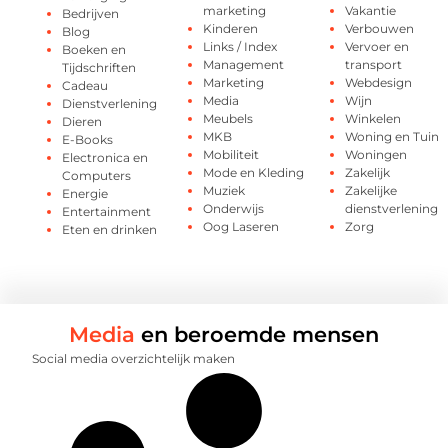
marketing
Vakantie
Bedrijven
Kinderen
Verbouwen
Blog
Links / Index
Vervoer en
Boeken en
Management
transport
Tijdschriften
Marketing
Webdesign
Cadeau
Media
Wijn
Dienstverlening
Meubels
Winkelen
Dieren
MKB
Woning en Tuin
E-Books
Mobiliteit
Woningen
Electronica en
Mode en Kleding
Zakelijk
Computers
Muziek
Zakelijke
Energie
Onderwijs
dienstverlening
Entertainment
Oog Laseren
Zorg
Eten en drinken
Media
en beroemde mensen
Social media overzichtelijk maken