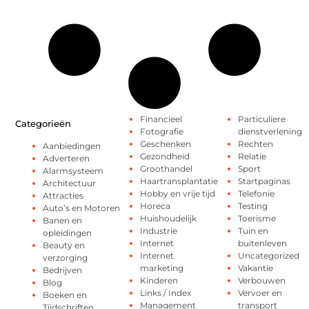
Financieel
Particuliere
Categorieën
Fotografie
dienstverlening
Geschenken
Rechten
Aanbiedingen
Gezondheid
Relatie
Adverteren
Groothandel
Sport
Alarmsysteem
Haartransplantatie
Startpaginas
Architectuur
Hobby en vrije tijd
Telefonie
Attracties
Horeca
Testing
Auto’s en Motoren
Huishoudelijk
Toerisme
Banen en
Industrie
Tuin en
opleidingen
Internet
buitenleven
Beauty en
Internet
Uncategorized
verzorging
marketing
Vakantie
Bedrijven
Kinderen
Verbouwen
Blog
Links / Index
Vervoer en
Boeken en
Management
transport
Tijdschriften