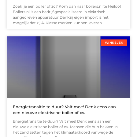
Zoek je een boiler of zo? Kom dan naar boilers.nl te Heiloo!
Boilers.nl is een bedrijf gespecialiseerd in elektrisch
aangedreven apparatuur.Dankzij eigen import is het
mogelijk dat zij A-Klasse merken kunnen leveren
WINKELEN
Energietransitie te duur? Valt mee! Denk eens aan
een nieuwe elektrische boiler of cv.
Energietransitie te duur? Valt mee! Denk eens aan een
nieuwe elektrische boiler of cv. Mensen die hun hakken in
het zand zetten tegen het klimaatakkoord vanwege de