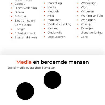
Marketing
Webdesign
Cadeau
Media
Wijn
Dienstverlening
Meubels
Winkelen
Dieren
MKB
Woning en Tuin
E-Books
Mobiliteit
Woningen
Electronica en
Mode en Kleding
Zakelijk
Computers
Muziek
Zakelijke
Energie
Onderwijs
dienstverlening
Entertainment
Oog Laseren
Zorg
Eten en drinken
Media
en beroemde mensen
Social media overzichtelijk maken