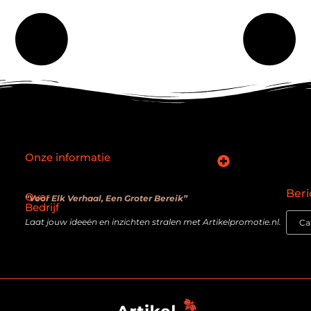
Onze informatie
SEO backlinks kopen: slimme zet of verouderde truc?
Hoe kan je online geld verdienen? De realiteit achter de belofte
Beri
Over
“Voor Elk Verhaal, Een Groter Bereik”
Bedrijf
Laat jouw ideeën en inzichten stralen met Artikelpromotie.nl.