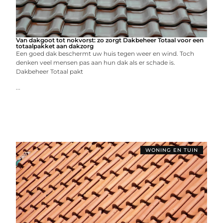
Van dakgoot tot nokvorst: zo zorgt Dakbeheer Totaal voor een
totaalpakket aan dakzorg
Een goed dak beschermt uw huis tegen weer en wind. Toch
denken veel mensen pas aan hun dak als er schade is.
Dakbeheer Totaal pakt
...
WONING EN TUIN