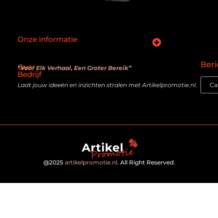
Onze informatie
SEO backlinks kopen: slimme zet of verouderde truc?
Hoe kan je online geld verdienen? De realiteit achter de belofte
Beri
Over
“Voor Elk Verhaal, Een Groter Bereik”
Bedrijf
Laat jouw ideeën en inzichten stralen met Artikelpromotie.nl.
@2025
artikelpromotie.nl
. All Right Reserved.