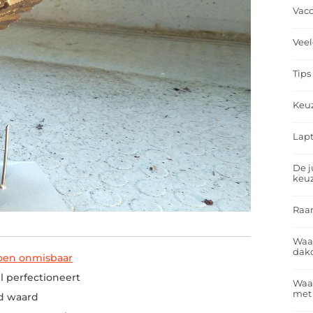
Vacc
Veel
Tips
Keu
Lapt
De j
keu
Raa
Waa
dakd
oen onmisbaar
l perfectioneert
Waar
met
ud waard