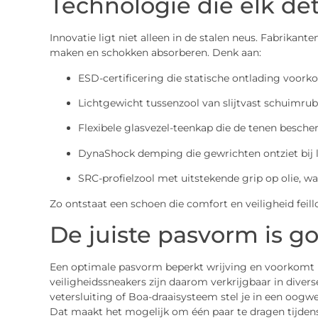
Technologie die elk det
Innovatie ligt niet alleen in de stalen neus. Fabrikante
maken en schokken absorberen. Denk aan:
ESD-certificering die statische ontlading voorko
Lichtgewicht tussenzool van slijtvast schuimrub
Flexibele glasvezel-teenkap die de tenen besc
DynaShock demping die gewrichten ontziet bij 
SRC-profielzool met uitstekende grip op olie, wa
Zo ontstaat een schoen die comfort en veiligheid fei
De juiste pasvorm is 
Een optimale pasvorm beperkt wrijving en voorkomt
veiligheidssneakers zijn daarom verkrijgbaar in diver
vetersluiting of Boa-draaisysteem stel je in een oogw
Dat maakt het mogelijk om één paar te dragen tijdens