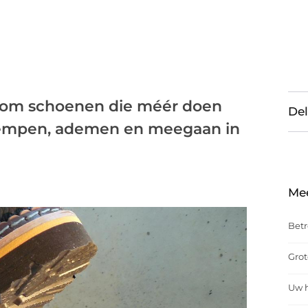
om schoenen die méér doen
Del
empen, ademen en meegaan in
Me
Betr
Grot
Uw h