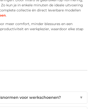
ceringen. Door filters te gebruiken op normering,
. Zo kun je in enkele minuten de ideale uitvoering
 complete collectie én direct leverbare modellen
pen
.
oor meer comfort, minder blessures en een
n productiviteit en werkplezier, waardoor elke stap
eidsnormen voor werkschoenen?
▼