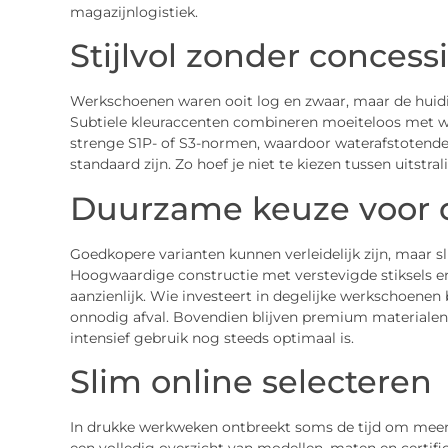
magazijnlogistiek.
Stijlvol zonder conces
Werkschoenen waren ooit log en zwaar, maar de huidig
Subtiele kleuraccenten combineren moeiteloos met we
strenge S1P- of S3-normen, waardoor waterafstotende
standaard zijn. Zo hoef je niet te kiezen tussen uitstral
Duurzame keuze voor d
Goedkopere varianten kunnen verleidelijk zijn, maar sli
Hoogwaardige constructie met verstevigde stiksels en
aanzienlijk. Wie investeert in degelijke werkschoenen
onnodig afval. Bovendien blijven premium material
intensief gebruik nog steeds optimaal is.
Slim online selecteren
In drukke werkweken ontbreekt soms de tijd om meerde