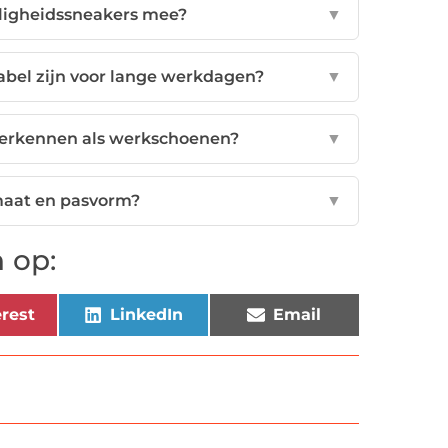
iligheidssneakers mee?
▼
bel zijn voor lange werkdagen?
▼
 herkennen als werkschoenen?
▼
 maat en pasvorm?
▼
 op:
rest
LinkedIn
Email