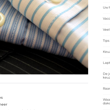
Uw h
Vacc
Veel
Tips
Keu
Lapt
De j
keu
Raa
es
Waa
dakd
meer