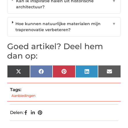
Kan ik inspiratie halen uit historische
▼
architectuur?
Hoe kunnen natuurlijke materialen mijn
▼
traprenovatie verbeteren?
Goed artikel? Deel hem
dan op:
X
Facebook
Pinterest
LinkedIn
Email
(Twitter)
Tags:
Aanbiedingen
Delen: