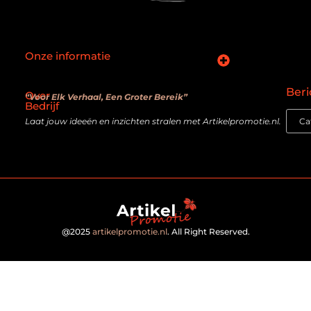
Onze informatie
SEO backlinks kopen: slimme zet of verouderde truc?
Hoe kan je online geld verdienen? De realiteit achter de belofte
Beri
Over
“Voor Elk Verhaal, Een Groter Bereik”
Bedrijf
Laat jouw ideeën en inzichten stralen met Artikelpromotie.nl.
@2025
artikelpromotie.nl
. All Right Reserved.