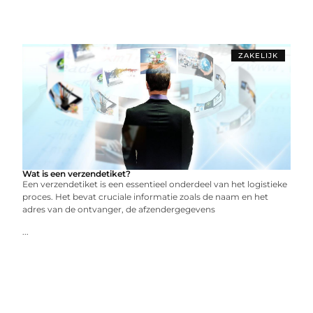
ZAKELIJK
Wat is een verzendetiket?
Een verzendetiket is een essentieel onderdeel van het logistieke
proces. Het bevat cruciale informatie zoals de naam en het
adres van de ontvanger, de afzendergegevens
...