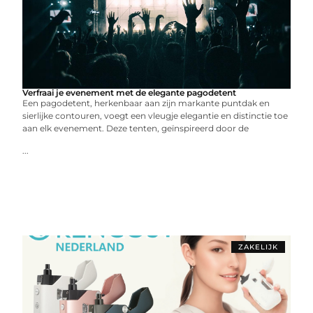
Verfraai je evenement met de elegante pagodetent
Een pagodetent, herkenbaar aan zijn markante puntdak en
sierlijke contouren, voegt een vleugje elegantie en distinctie toe
aan elk evenement. Deze tenten, geïnspireerd door de
...
ZAKELIJK