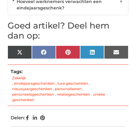
Hoeveel werknemers verwachten een
▼
eindejaarsgeschenk?
Goed artikel? Deel hem
dan op:
X
Facebook
Pinterest
LinkedIn
Email
(Twitter)
Tags:
Zakelijk
,
eindejaarsgeschenken
,
luxe geschenken
,
nieuwjaargeschenken
,
personaliseren
,
personeelsgeschenken
,
relatiegeschenken
,
unieke
geschenken
Delen: