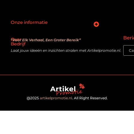
Onze informatie
SEO backlinks kopen: slimme zet of verouderde truc?
Hoe kan je online geld verdienen? De realiteit achter de belofte
Beri
Over
“Voor Elk Verhaal, Een Groter Bereik”
Bedrijf
Laat jouw ideeën en inzichten stralen met Artikelpromotie.nl.
@2025
artikelpromotie.nl
. All Right Reserved.