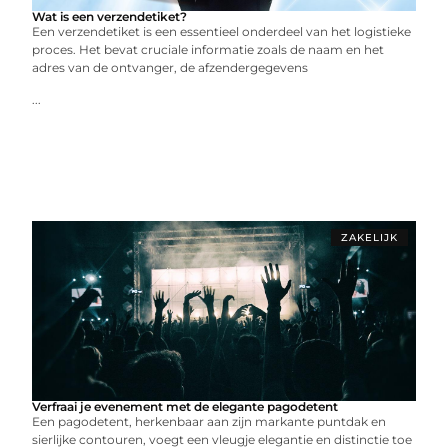
Wat is een verzendetiket?
Een verzendetiket is een essentieel onderdeel van het logistieke
proces. Het bevat cruciale informatie zoals de naam en het
adres van de ontvanger, de afzendergegevens
...
ZAKELIJK
Verfraai je evenement met de elegante pagodetent
Een pagodetent, herkenbaar aan zijn markante puntdak en
sierlijke contouren, voegt een vleugje elegantie en distinctie toe