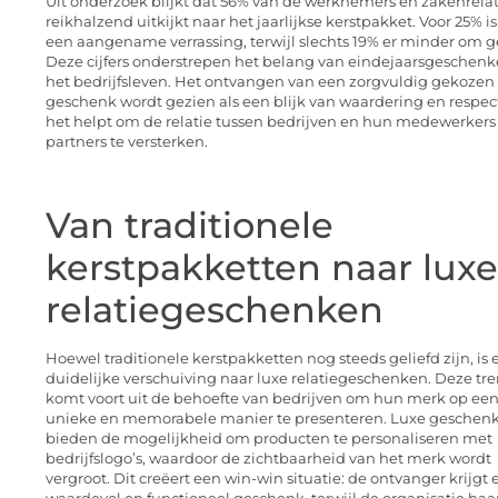
Uit onderzoek blijkt dat 56% van de werknemers en zakenrelat
reikhalzend uitkijkt naar het jaarlijkse kerstpakket. Voor 25% is
een aangename verrassing, terwijl slechts 19% er minder om ge
Deze cijfers onderstrepen het belang van eindejaarsgeschenk
het bedrijfsleven. Het ontvangen van een zorgvuldig gekozen
geschenk wordt gezien als een blijk van waardering en respec
het helpt om de relatie tussen bedrijven en hun medewerkers
partners te versterken.
Van traditionele
kerstpakketten naar luxe
relatiegeschenken
Hoewel traditionele kerstpakketten nog steeds geliefd zijn, is 
duidelijke verschuiving naar luxe relatiegeschenken. Deze tr
komt voort uit de behoefte van bedrijven om hun merk op ee
unieke en memorabele manier te presenteren. Luxe geschen
bieden de mogelijkheid om producten te personaliseren met
bedrijfslogo’s, waardoor de zichtbaarheid van het merk wordt
vergroot. Dit creëert een win-win situatie: de ontvanger krijgt 