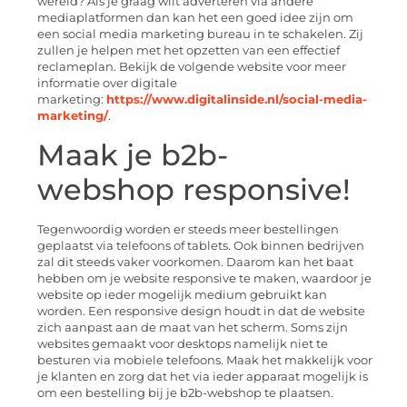
wereld? Als je graag wilt adverteren via andere
mediaplatformen dan kan het een goed idee zijn om
een
social media marketing bureau
in te schakelen. Zij
zullen je helpen met het opzetten van een effectief
reclameplan. Bekijk de volgende website voor meer
informatie over digitale
marketing:
https://www.digitalinside.nl/social-media-
marketing/
.
Maak je b2b-
webshop
responsive
!
Tegenwoordig worden er steeds meer bestellingen
geplaatst via telefoons of tablets. Ook binnen bedrijven
zal dit steeds vaker voorkomen. Daarom kan het baat
hebben om je website
responsive
te maken, waardoor je
website op ieder mogelijk medium gebruikt kan
worden. Een
responsive
design houdt in dat de website
zich aanpast aan de maat van het scherm. Soms zijn
websites gemaakt voor
desktops
namelijk niet te
besturen via mobiele telefoons. Maak het makkelijk voor
je klanten en zorg dat het via ieder apparaat mogelijk is
om een bestelling bij je b2b-webshop te plaatsen.