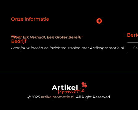
Onze informatie
SEO backlinks kopen: slimme zet of verouderde truc?
Hoe kan je online geld verdienen? De realiteit achter de belofte
Beri
Over
“Voor Elk Verhaal, Een Groter Bereik”
Bedrijf
Laat jouw ideeën en inzichten stralen met Artikelpromotie.nl.
@2025
artikelpromotie.nl
. All Right Reserved.