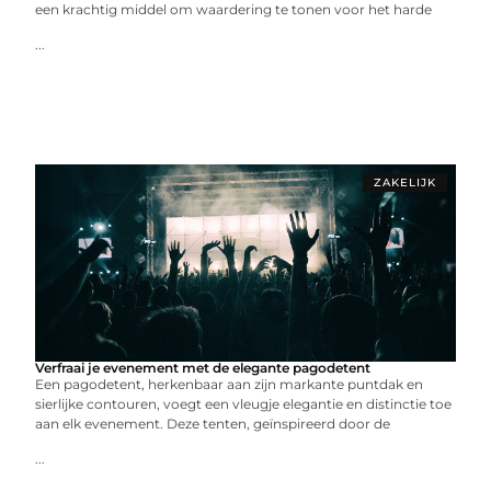
een krachtig middel om waardering te tonen voor het harde
...
ZAKELIJK
Verfraai je evenement met de elegante pagodetent
Een pagodetent, herkenbaar aan zijn markante puntdak en
sierlijke contouren, voegt een vleugje elegantie en distinctie toe
aan elk evenement. Deze tenten, geïnspireerd door de
...