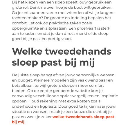
Bij het kiezen van een sloep speelt jouw gebruik een
grote rol. Denk na over hoe je de boot wilt gebruiken.
Ga je ontspannen varen met vrienden of wil je langere
tochten maken? De grootte en indeling bepalen het
comfort. Let ook op praktische zaken zoals
opbergruimte en zitplaatsen. Een proefvaart is sterk
aan te raden, omdat je dan direct merkt of de sloep
goed bij je past en prettig vaart.
Welke tweedehands
sloep past bij mij
De juiste sloep hangt af van jouw persoonlijke wensen
en budget. Kleinere modellen zijn vaak wendbaar en
betaalbaar, terwijl grotere sloepen meer comfort
bieden. Op de eerder genoemde website kun je
eenvoudig verschillende opties vergelijken en inspiratie
opdoen. Houd rekening met extra kosten zoals
onderhoud en ligplaats. Door goed te kijken naar jouw
situatie en wensen, maak je een keuze die echt bij je
past en weet je zeker
welke tweedehands sloep past
bij mij
.