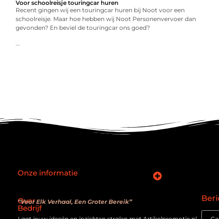
Voor schoolreisje touringcar huren
Recent gingen wij een touringcar huren bij Noot voor een
schoolreisje. Maar hoe hebben wij Noot Personenvervoer dan
gevonden? En beviel de touringcar ons goed?
...
Onze informatie
SEO backlinks kopen: slimme zet of verouderde truc?
Hoe kan je online geld verdienen? De realiteit achter de belofte
Beri
Over
“Voor Elk Verhaal, Een Groter Bereik”
Bedrijf
Laat jouw ideeën en inzichten stralen met Artikelpromotie.nl.