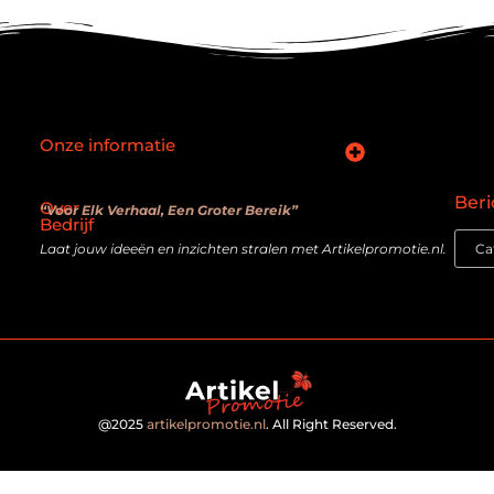
Onze informatie
SEO backlinks kopen: slimme zet of verouderde truc?
Hoe kan je online geld verdienen? De realiteit achter de belofte
Beri
Over
“Voor Elk Verhaal, Een Groter Bereik”
Bedrijf
Laat jouw ideeën en inzichten stralen met Artikelpromotie.nl.
@2025
artikelpromotie.nl
. All Right Reserved.